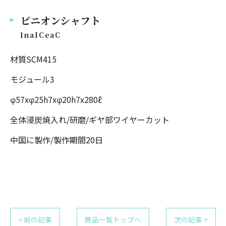
ピニオンシャフト
1naICeaC
材質SCM415
モジュール3
φ57xφ25h7xφ20h7x280ℓ
全体浸炭焼入れ/研磨/ギヤ部ワイヤーカット
中国に製作/製作期間20日
お問い合わせはこちら
< 前の記事
商品一覧トップへ
次の記事 >