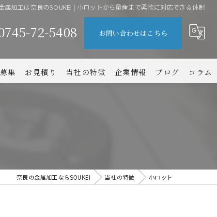
金属加工は奈良のSOUKEI | 小ロットから量産まで柔軟に対応できる体制
0745-72-5408
お問い合わせはこちら
募集
お見積り
当社の特徴
企業情報
ブログ
コラム
大阪の金属加工
難削材
小ロット
短納期
奈良の金属加工ならSOUKEI
当社の特徴
小ロット
コスト削減