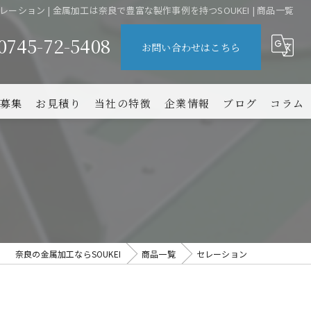
レーション | 金属加工は奈良で豊富な製作事例を持つSOUKEI | 商品一覧
0745-72-5408
お問い合わせはこちら
募集
お見積り
当社の特徴
企業情報
ブログ
コラム
大阪の金属加工
難削材
小ロット
短納期
奈良の金属加工ならSOUKEI
商品一覧
セレーション
コスト削減