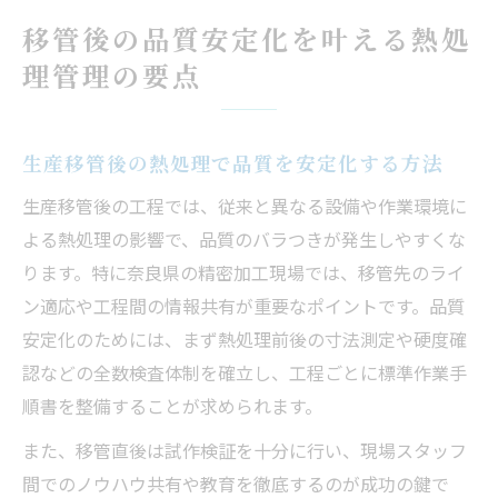
制構築
移管後の品質安定化を叶える熱処
生産移管後の品質安定に必要な熱処理条件
理管理の要点
の最適化
歪み対策を強化する生産移管と工程管理の
実例
生産移管後の熱処理で品質を安定化する方法
奈良県の現場に学ぶ歪み対策の実践知識
生産移管後の工程では、従来と異なる設備や作業環境に
生産移管時に役立つ奈良県の歪み対策ノウ
よる熱処理の影響で、品質のバラつきが発生しやすくな
ハウ
ります。特に奈良県の精密加工現場では、移管先のライ
奈良県現場の熱処理技術で生産移管の品質
ン適応や工程間の情報共有が重要なポイントです。品質
を守る
安定化のためには、まず熱処理前後の寸法測定や硬度確
生産移管後の歪み抑制に効く実践的な管理
認などの全数検査体制を確立し、工程ごとに標準作業手
手法
順書を整備することが求められます。
奈良県から学ぶ生産移管成功のための品質
また、移管直後は試作検証を十分に行い、現場スタッフ
安定策
間でのノウハウ共有や教育を徹底するのが成功の鍵で