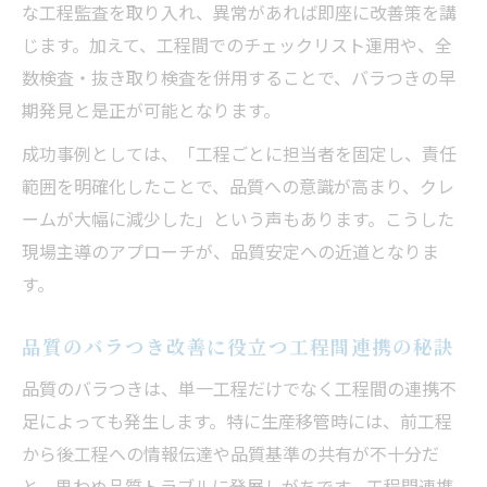
な工程監査を取り入れ、異常があれば即座に改善策を講
じます。加えて、工程間でのチェックリスト運用や、全
数検査・抜き取り検査を併用することで、バラつきの早
期発見と是正が可能となります。
成功事例としては、「工程ごとに担当者を固定し、責任
範囲を明確化したことで、品質への意識が高まり、クレ
ームが大幅に減少した」という声もあります。こうした
現場主導のアプローチが、品質安定への近道となりま
す。
品質のバラつき改善に役立つ工程間連携の秘訣
品質のバラつきは、単一工程だけでなく工程間の連携不
足によっても発生します。特に生産移管時には、前工程
から後工程への情報伝達や品質基準の共有が不十分だ
と、思わぬ品質トラブルに発展しがちです。工程間連携