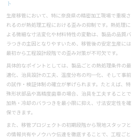
ト
生産移管において、特に奈良県の精密加工現場で重視さ
れるのが熱処理工程における歪みの抑制です。熱処理に
よる微細な寸法変化や材料特性の変動は、製品の品質バ
ラつきの主因となりやすいため、移管後の安定生産には
最初から工程設計段階での歪み対策が不可欠です。
具体的なポイントとしては、製品ごとの熱処理条件の最
適化、治具設計の工夫、温度分布の均一化、そして事前
の試作・検証体制の確立が挙げられます。たとえば、特
殊形状部品や高精度歯車の場合、治具を工夫することで
加熱・冷却のバラつきを最小限に抑え、寸法安定性を確
保できます。
また、移管プロジェクトの初期段階から現地スタッフと
の情報共有やノウハウ伝達を徹底することで、工程ごと