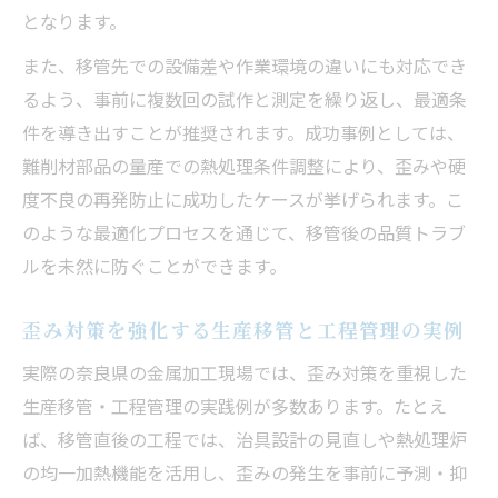
ハウ
となります。
品質のバラつきを防ぐ現場目線の管理ポイ
また、移管先での設備差や作業環境の違いにも対応でき
ント
るよう、事前に複数回の試作と測定を繰り返し、最適条
生産移管における現場力強化と品質安定の
件を導き出すことが推奨されます。成功事例としては、
関係
難削材部品の量産での熱処理条件調整により、歪みや硬
度不良の再発防止に成功したケースが挙げられます。こ
のような最適化プロセスを通じて、移管後の品質トラブ
ルを未然に防ぐことができます。
歪み対策を強化する生産移管と工程管理の実例
実際の奈良県の金属加工現場では、歪み対策を重視した
生産移管・工程管理の実践例が多数あります。たとえ
ば、移管直後の工程では、治具設計の見直しや熱処理炉
の均一加熱機能を活用し、歪みの発生を事前に予測・抑