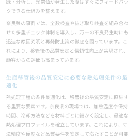
録・分析し、異常値が発生した際はすぐにフィードバッ
の重要性
クできる仕組みを整えます。
熱処理と各工程の連携で品質ばらつきを最
小限に
奈良県の事例では、全数検査や抜き取り検査を組み合わ
せた多重チェック体制を導入し、万一の不良発生時にも
生産移管時の工程間連携が生む品質向上の
迅速な原因究明と再発防止策の徹底を図っています。こ
実践例
れにより、移管後の品質安定と信頼性向上が実現され、
歪み対策を強化する工程間連携の進め方
顧客からの評価も高まっています。
生産移管で工程間誤差を防ぐ連携管理のコ
ツ
生産移管後の品質安定に必要な熱処理条件の最
現場で活きる管理手法が生む信頼の品質安定
適化
生産移管現場で活きる品質安定の管理体系
熱処理工程の条件最適化は、移管後の品質安定に直結す
とは
る重要な要素です。奈良県の現場では、加熱温度や保持
熱処理現場で導入した品質安定化の実践手
時間、冷却方法などを材料ごとに細かく設定し、最適な
法
熱処理プロファイルを確立しています。これにより、寸
生産移管で信頼を生む現場主導の管理ノウ
法精度や硬度など品質要件を安定して満たすことが可能