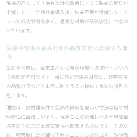
現場の声として「治具設計の改善によって製品の反りが
半減した」「全数検査導入後、納品不良が激減した」と
いった成功事例も多く、着実な対策が品質安定につなが
っています。
生産移管時の歪み対策が品質安定に直結する理
由
生産移管時は、従来工程から新規現場への技術・ノウハ
ウ移転が不可欠です。特に熱処理歪み対策は、移管直後
の品質バラつきを未然に防ぐうえで極めて重要な役割を
担います。
理由は、熱処理条件や設備の微細な違いが寸法精度や材
料特性に直結しやすく、現場ごとの管理レベルや経験値
の差がそのまま品質安定性へ影響するためです。そのた
め、移管時には詳細な工程マニュアルの作成や、現場教