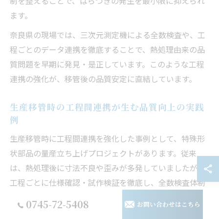
制を整えることで、ばらつきの発生を最小限に抑えられ
ます。
奈良県の現場では、三次元測定機による全数検査や、工
程ごとのデータ連携を徹底することで、熱処理由来の品
質問題を早期に発見・是正しています。このような工程
連携の強化が、移管後の品質安定に直結しています。
生産移管時の工程間連携が生む品質向上の実践
例
生産移管時に工程間連携を強化した事例として、特殊形
状部品の量産立ち上げプロジェクトがあります。従来
は、熱処理後に寸法不良や歪みが多発していましたが、
工程ごとに仕様確認・試作検証を徹底し、全数検査体制
を確立したことで、不良率が大幅に低減しました。
0745-72-5408
お問い合わせはこちら
このプロジェクトでは、材料調達から加工、熱処理、仕