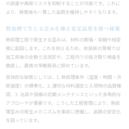
の誤差や再発リスクを抑制することが可能です。これに
より、移管後も一貫した品質を維持しやすくなります。
熱処理で生じる歪みを抑え安定品質を保つ秘策
熱処理工程で発生する歪みは、材料の膨張・収縮や相変
態に起因します。これを抑えるため、奈良県の現場では
加工前後の全数寸法測定や、工程内での抜き取り検査を
徹底し、異常の早期発見に努めています。
具体的な秘策としては、1. 熱処理条件（温度・時間・冷
却速度）の標準化、2. 適切な材料選定と入荷時の品質確
認、3. 治具や設備の定期メンテナンスといった多角的な
アプローチが重要です。こうした工程管理により、熱処
理歪みの発生メカニズムを事前に把握し、品質の安定化
を図っています。