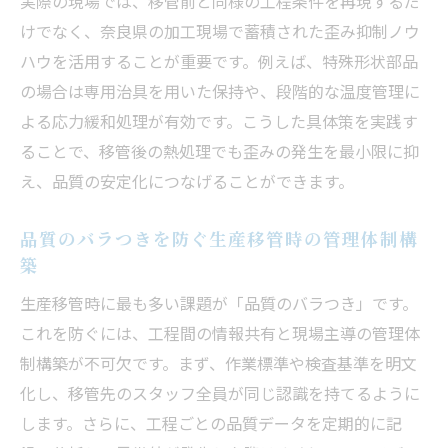
実際の現場では、移管前と同様の工程条件を再現するだ
熱処理工程の歪み抑制が安定品質へ導く理由と
けでなく、奈良県の加工現場で蓄積された歪み抑制ノウ
は
ハウを活用することが重要です。例えば、特殊形状部品
生産移管で重視したい熱処理歪み抑制のポ
の場合は専用治具を用いた保持や、段階的な温度管理に
イント
よる応力緩和処理が有効です。こうした具体策を実践す
熱処理で生じる歪みを抑え安定品質を保つ
ることで、移管後の熱処理でも歪みの発生を最小限に抑
秘策
え、品質の安定化につなげることができます。
生産移管時の歪み対策が品質安定に直結す
る理由
品質のバラつきを防ぐ生産移管時の管理体制構
築
熱処理工程の管理で生産移管後の品質を守
る方法
生産移管時に最も多い課題が「品質のバラつき」です。
生産移管の安定品質に不可欠な歪み抑制技
これを防ぐには、工程間の情報共有と現場主導の管理体
術
制構築が不可欠です。まず、作業標準や検査基準を明文
化し、移管先のスタッフ全員が同じ認識を持てるように
工程間連携が生み出す生産移管後の品質向上策
します。さらに、工程ごとの品質データを定期的に記
生産移管後の品質安定を支える工程間連携