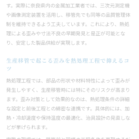
生産移管事例に見る奈良県の歪み防止の工
す。実際に奈良県内の金属加工業者では、三次元測定機
夫
や画像測定装置を活用し、移管先でも同等の品質管理体
生産移管時に起きやすい品質ばらつき解消のヒ
制を維持できるよう工夫しています。これにより、熱処
ント
理による歪みや寸法不良の早期発見と是正が可能とな
り、安定した製品供給が実現します。
生産移管による品質ばらつきを防ぐ管理方
法
生産移管で起こる歪みを熱処理工程で抑えるコ
熱処理工程で品質ばらつきを抑えるチェッ
ツ
クポイント
熱処理工程では、部品の形状や材料特性によって歪みが
生産移管現場で実践される品質安定へのア
発生しやすく、生産移管時には特にそのリスクが高まり
プローチ
ます。歪み対策として効果的なのは、熱処理条件の詳細
品質のバラつき改善に役立つ工程間連携の
な設定と前後工程との綿密な連携です。具体的には、加
秘訣
熱・冷却速度や保持温度の最適化、治具設計の見直しな
生産移管の失敗を防ぐ品質安定の見える化
どが挙げられます。
手法