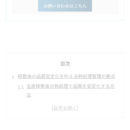
お問い合わせはこちら
目次
移管後の品質安定化を叶える熱処理管理の要点
生産移管後の熱処理で品質を安定化する方
法
生産移管で起こる歪みを熱処理工程で抑え
るコツ
品質のバラつきを防ぐ生産移管時の管理体