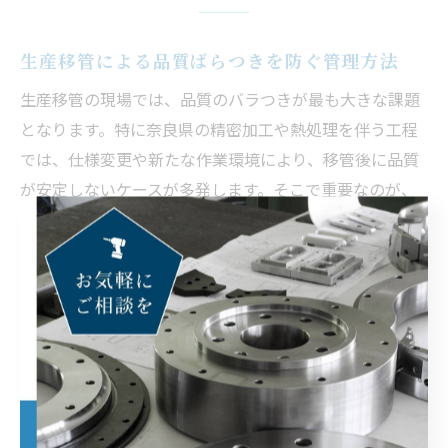
生産移管による品質ばらつきを防ぐ管理方法
生産移管の現場では、品質のバラつきが最も大きな課題
となります。特に奈良県の精密加工や熱処理を伴う工程
では、仕様変更や新たな作業環境により、移管後に品質
が安定しないケースが多発します。そこで重要なのが、
工程ごとの明確な品質基準の設定と、移管前後での詳細
な仕様確認です。
具体的には、移管前に現行工場での工程フローや検査基
準を可視化し、受入側と共有することが効果的です。ま
た、初期ロットでは全数検査や抜き取り検査を組み合わ
せて、工程ごとのバラつきを早期に把握し、フィードバ
ックを迅速に行う体制を構築します。さらに、材料や加
工条件の微細な違いにも注目し、トレーサビリティ管理