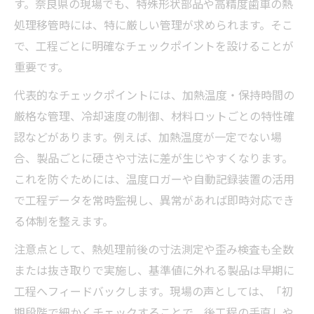
す。奈良県の現場でも、特殊形状部品や高精度歯車の熱
処理移管時には、特に厳しい管理が求められます。そこ
で、工程ごとに明確なチェックポイントを設けることが
重要です。
代表的なチェックポイントには、加熱温度・保持時間の
厳格な管理、冷却速度の制御、材料ロットごとの特性確
認などがあります。例えば、加熱温度が一定でない場
合、製品ごとに硬さや寸法に差が生じやすくなります。
これを防ぐためには、温度ロガーや自動記録装置の活用
で工程データを常時監視し、異常があれば即時対応でき
る体制を整えます。
注意点として、熱処理前後の寸法測定や歪み検査も全数
または抜き取りで実施し、基準値に外れる製品は早期に
工程へフィードバックします。現場の声としては、「初
期段階で細かくチェックすることで、後工程の手直しや