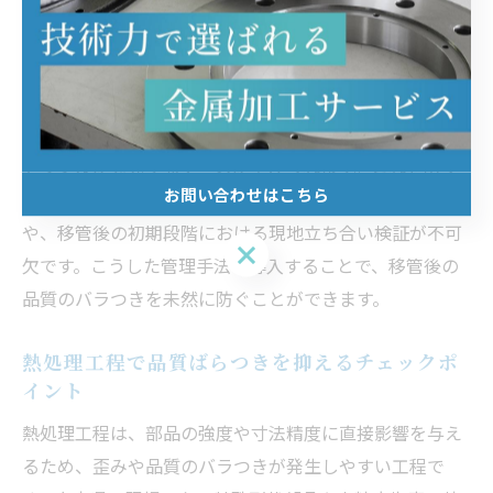
を徹底することで、移管後の不良発生リスクを最小限に
抑えることができます。
失敗例としては、移管前の仕様書やノウハウが十分に共
有されず、現場での作業手順が曖昧になることで、品質
トラブルが頻発するケースが挙げられます。これを防ぐ
お問い合わせはこちら
ためには、管理者・現場担当者間の定期的な情報交換
や、移管後の初期段階における現地立ち合い検証が不可
お問い合わせはこちら
欠です。こうした管理手法を導入することで、移管後の
品質のバラつきを未然に防ぐことができます。
熱処理工程で品質ばらつきを抑えるチェックポ
イント
熱処理工程は、部品の強度や寸法精度に直接影響を与え
るため、歪みや品質のバラつきが発生しやすい工程で