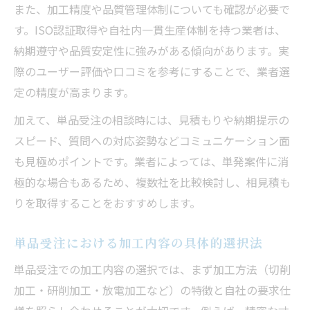
また、加工精度や品質管理体制についても確認が必要で
注目集まる奈良県の機械加工技術革新トレ
す。ISO認証取得や自社内一貫生産体制を持つ業者は、
ンド
納期遵守や品質安定性に強みがある傾向があります。実
際のユーザー評価や口コミを参考にすることで、業者選
定の精度が高まります。
加えて、単品受注の相談時には、見積もりや納期提示の
スピード、質問への対応姿勢などコミュニケーション面
も見極めポイントです。業者によっては、単発案件に消
極的な場合もあるため、複数社を比較検討し、相見積も
りを取得することをおすすめします。
単品受注における加工内容の具体的選択法
単品受注での加工内容の選択では、まず加工方法（切削
加工・研削加工・放電加工など）の特徴と自社の要求仕