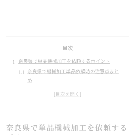
目次
奈良県で単品機械加工を依頼するポイント
奈良県で機械加工単品依頼時の注意点まと
め
単品機械加工の相談前に準備すべき事項
信頼できる機械加工業者の見極め方とは
単品受注における加工内容の具体的選択法
機械加工単品依頼時の流れと必要書類ガイ
奈良県で単品機械加工を依頼する
ド