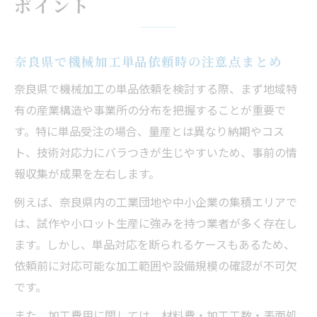
ポイント
加工費の相場感は奈良県でも重要な指標
奈良県の機械加工費相場を知るための方法
奈良県で機械加工単品依頼時の注意点まとめ
単品の機械加工費が決まる主な要素を解説
地域で異なる機械加工費の傾向と特徴
奈良県で機械加工の単品依頼を検討する際、まず地域特
相場情報を活用した加工費の見積もり戦略
有の産業構造や事業所の分布を把握することが重要で
す。特に単品受注の場合、量産とは異なり納期やコス
機械加工単品の費用交渉ポイントとは
ト、技術対応力にバラつきが生じやすいため、事前の情
機械加工単品受注で知っておきたい特徴
報収集が成果を左右します。
単品機械加工の納期と柔軟な対応力の重要
例えば、奈良県内の工業団地や中小企業の集積エリアで
性
は、試作や小ロット生産に強みを持つ業者が多く存在し
機械加工単品受注で重視される品質基準と
ます。しかし、単品対応を断られるケースもあるため、
は
依頼前に対応可能な加工範囲や設備規模の確認が不可欠
単品対応が得意な機械加工業者の強みを解
です。
説
また、加工費用に関しては、材料費・加工工数・表面処
単品受注時に注意したい設計データの扱い