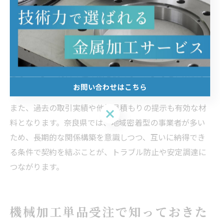
の見積もりを提示することが多くなります。
次に、加工内容の簡略化や材料の指定変更、納期の調整
など、コストダウンの提案を業者と一緒に検討する姿勢
も大切です。例えば、「加工精度を用途に応じて調整で
きないか」「材料の在庫品を使えないか」など、柔軟な
お問い合わせはこちら
交渉が成功のカギとなります。
また、過去の取引実績や他社見積もりの提示も有効な材
お問い合わせはこちら
料となります。奈良県では、地域密着型の事業者が多い
ため、長期的な関係構築を意識しつつ、互いに納得でき
る条件で契約を結ぶことが、トラブル防止や安定調達に
つながります。
機械加工単品受注で知っておきた