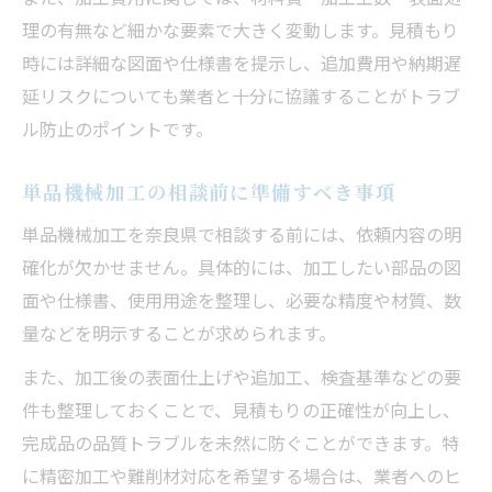
理の有無など細かな要素で大きく変動します。見積もり
方
時には詳細な図面や仕様書を提示し、追加費用や納期遅
量産と単品機械加工の違いを押さえるポイ
延リスクについても業者と十分に協議することがトラブ
ント
ル防止のポイントです。
奈良県内の工業製品と産業構造の強み
奈良県の機械加工業界が支える工業製品と
単品機械加工の相談前に準備すべき事項
は
単品機械加工を奈良県で相談する前には、依頼内容の明
機械加工を活用した奈良県産業の特徴を解
確化が欠かせません。具体的には、加工したい部品の図
説
面や仕様書、使用用途を整理し、必要な精度や材質、数
奈良県の産業構造と機械加工の関わりを探
量などを明示することが求められます。
る
また、加工後の表面仕上げや追加工、検査基準などの要
主要工業製品から見る奈良県の強みと可能
件も整理しておくことで、見積もりの正確性が向上し、
性
完成品の品質トラブルを未然に防ぐことができます。特
機械加工技術が地域産業に与える影響とは
に精密加工や難削材対応を希望する場合は、業者へのヒ