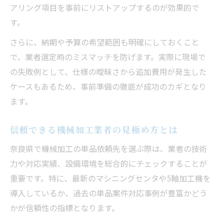
単品注文の加工費を抑えるための工夫
アリング項目を事前にリストアップするのが効果的で
機械加工単品のコスト削減テクニック集
す。
加工費を抑えるための仕様工夫ポイント
さらに、納期や予算の希望範囲も明確にしておくこと
注文前にできるコストダウンの交渉術とは
で、業者選定時のミスマッチを防げます。実際に現場で
最適な素材選びが加工費削減に与える影響
の失敗例として、仕様の曖昧さから追加費用が発生した
機械加工単品依頼時のコスト比較手法を解
ケースもあるため、事前準備の徹底が成功のカギとなり
説
ます。
機械加工分野で注目される奈良県の動向
信頼できる機械加工業者の見極め方とは
奈良県の機械加工市場最新動向を徹底解説
奈良県で機械加工の単品依頼先を選ぶ際は、業者の技術
機械加工単品受注における県内事業所の特
力や対応実績、設備環境を総合的にチェックすることが
徴
重要です。特に、最新のマシニングセンタや5軸加工機を
奈良県の産業施策と機械加工の連携事例
導入しているか、過去の単品案件対応事例が豊富かどう
地域支援策が機械加工現場に与える効果と
かが信頼性の指標となります。
は