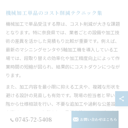
機械加工単品のコスト削減テクニック集
機械加工で単品受注する際は、コスト削減が大きな課題
となります。特に奈良県では、業者ごとの設備や加工技
術の差異を活かした見積もり比較が重要です。例えば、
最新のマシニングセンタや5軸加工機を導入している工
場では、段取り替えの効率化や加工精度向上によって作
業時間の短縮が図られ、結果的にコストダウンにつなが
ります。
また、加工内容を最小限に抑える工夫や、複雑な形状を
避ける設計の見直しも有効です。現場の担当者と早い段
階から仕様相談を行い、不要な追加工や過剰な公差設定
を避けることで、無駄な加工費用を抑えることができま
0745-72-5408
お問い合わせはこちら
す。こうしたテクニックは、初めて単品受注を検討する