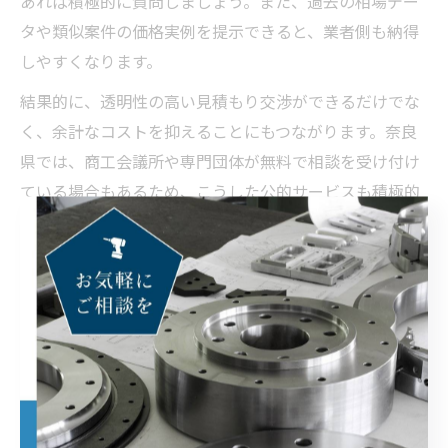
あれば積極的に質問しましょう。また、過去の相場デー
タや類似案件の価格実例を提示できると、業者側も納得
しやすくなります。
結果的に、透明性の高い見積もり交渉ができるだけでな
く、余計なコストを抑えることにもつながります。奈良
県では、商工会議所や専門団体が無料で相談を受け付け
ている場合もあるため、こうした公的サービスも積極的
に活用しましょう。
機械加工単品の費用交渉ポイントとは
機械加工を単品で依頼する際、費用交渉のポイントを押
さえることで、より有利な条件で取引を進めることが可
能です。まず、図面や仕様書をできるだけ詳細に準備
し、希望納期や品質基準も明確に伝えることが重要で
す。情報が曖昧な場合、業者側はリスクを見込んで高め