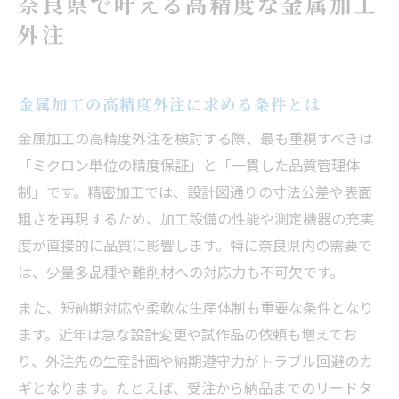
奈良県で叶える高精度な金属加工
金属加工の実績豊富な業者の判断基準
外注
精密加工外注で重視すべき技術力の差
金属加工業者の品質管理体制を知る重要性
金属加工の高精度外注に求める条件とは
見積もり精度で選ぶ金属加工外注の利点
金属加工の高精度外注を検討する際、最も重視すべきは
個人でも依頼しやすい金属加工とは何か
「ミクロン単位の精度保証」と「一貫した品質管理体
金属加工の委託なら奈良県がおすすめな理由
制」です。精密加工では、設計図通りの寸法公差や表面
奈良県の金属加工が選ばれる理由を探る
粗さを再現するため、加工設備の性能や測定機器の充実
高精度な金属加工委託のメリットとは
度が直接的に品質に影響します。特に奈良県内の需要で
奈良県で金属加工外注先を選ぶ優位性
は、少量多品種や難削材への対応力も不可欠です。
精密加工に強い業者が集まる背景
また、短納期対応や柔軟な生産体制も重要な条件となり
レーザー加工も含めた多様な対応力
ます。近年は急な設計変更や試作品の依頼も増えてお
高品質な精密加工調達の見極め方とは
り、外注先の生産計画や納期遵守力がトラブル回避のカ
金属加工の品質基準を見極めるポイント
ギとなります。たとえば、受注から納品までのリードタ