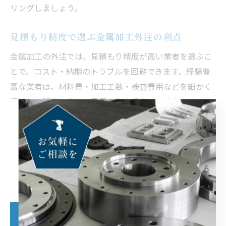
リングしましょう。
見積もり精度で選ぶ金属加工外注の利点
金属加工の外注では、見積もり精度が高い業者を選ぶこ
とで、コスト・納期のトラブルを回避できます。経験豊
富な業者は、材料費・加工工数・検査費用などを細かく
積算し、誤差の少ない見積もりを提示してくれます。
見積もり内容が曖昧な場合、後から追加費用が発生した
り、納期がずれ込むことが多くなります。見積もり依頼
時には、図面・数量・希望納期・使用材料・表面処理な
ど、詳細な情報を伝え、業者がどこまで正確に反映でき
るかを確認しましょう。
見積もりの迅速さや、質問への対応力も業者選定の大切
なポイントです。複数社で相見積もりを取り、内容の妥