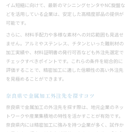
精密加工調達で失敗しない確認事項
イム短縮に向けて、最新のマシニングセンタやNC旋盤な
どを活用している企業は、安定した高精度部品の提供が
見積もりや納期対応で差が出る金属加工
可能です。
奈良県の金属加工企業の選び方ガイド
さらに、材料手配力や多様な素材への対応範囲も見逃せ
レーザー加工や難削材対応の重要性
ません。アルミやステンレス、チタンといった難削材の
失敗しない金属加工外注先の見つけ方
加工実績や、材料証明書の発行可否なども外注先選定で
金属加工の外注先選びで重視する点
チェックすべきポイントです。これらの条件を総合的に
奈良県で信頼できる金属加工業者の特徴
評価することで、精密加工に適した信頼性の高い外注先
精密加工の外注先比較で注視したいこと
を見極めることができます。
個人持ち込みできる金属加工の利便性
金属加工の委託で失敗しないための工夫
奈良県で金属加工外注先を探すコツ
奈良で金属加工外注を成功させるコツ
奈良県で金属加工の外注先を探す際は、地元企業のネッ
金属加工外注を成功に導く実践ポイント
トワークや産業集積地の特性を活かすことが有効です。
奈良県内には精密加工に強みを持つ企業が多く、試作か
精密加工の外注で得られる業務効率化