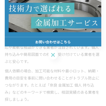
当性や説明の分かりやすさを比較することで、信頼でき
る外注先を見つけやすくなります。
個人でも依頼しやすい金属加工とは何か
近年、奈良県でも個人からの金属加工依頼が増えていま
す。特にDIYや趣味、修理部品の製作など、少量・単品対
お問い合わせはこちら
応や柔軟な相談ができる業者が注目されています。個人
お問い合わせはこちら
持ち込みや簡易図面での相談も受け付けている業者を選
ぶと安心です。
個人依頼の場合、加工可能な材料や最小ロット、納期・
費用の目安を事前に問い合わせることがトラブル防止に
つながります。たとえば「奈良 金属加工 個人 持ち込
み」などのキーワードで検索し、相談実績のある業者を
探しましょう。