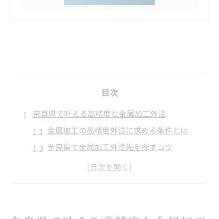
目次
奈良県で叶える高精度な金属加工外注
金属加工の高精度外注に求める条件とは
奈良県で金属加工外注先を探すコツ
精密加工対応の金属加工業者の見極め方
個人持ち込みも可能な金属加工の特徴
奈良県の金属加工で注目すべき最新技術
精密加工外注に強い金属加工の選定術