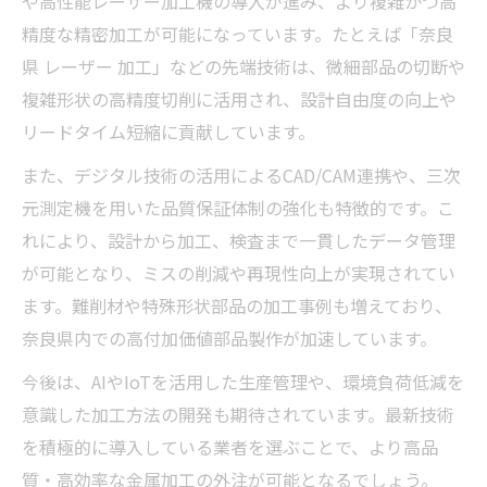
や高性能レーザー加工機の導入が進み、より複雑かつ高
精度な精密加工が可能になっています。たとえば「奈良
県 レーザー 加工」などの先端技術は、微細部品の切断や
複雑形状の高精度切削に活用され、設計自由度の向上や
リードタイム短縮に貢献しています。
また、デジタル技術の活用によるCAD/CAM連携や、三次
元測定機を用いた品質保証体制の強化も特徴的です。こ
れにより、設計から加工、検査まで一貫したデータ管理
が可能となり、ミスの削減や再現性向上が実現されてい
ます。難削材や特殊形状部品の加工事例も増えており、
奈良県内での高付加価値部品製作が加速しています。
今後は、AIやIoTを活用した生産管理や、環境負荷低減を
意識した加工方法の開発も期待されています。最新技術
を積極的に導入している業者を選ぶことで、より高品
質・高効率な金属加工の外注が可能となるでしょう。