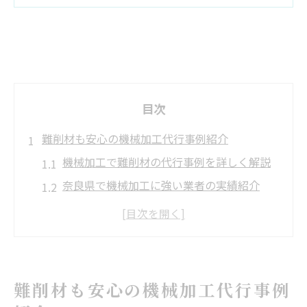
目次
難削材も安心の機械加工代行事例紹介
機械加工で難削材の代行事例を詳しく解説
奈良県で機械加工に強い業者の実績紹介
他社断り案件も機械加工代行で解決可能
機械加工で特殊金属の依頼が成功する理由
難削材の機械加工代行サービスの選び方
他社で断られた金属加工の解決策とは
難削材も安心の機械加工代行事例
機械加工で他社断り案件をどう解決するか