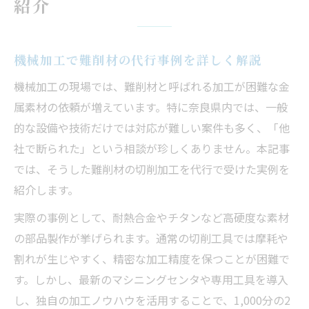
紹介
難削材の金属加工も機械加工で依頼可能
機械加工で断られた理由から最適代行先ま
機械加工で難削材の代行事例を詳しく解説
で
金属加工の機械加工による再チャレンジ方
機械加工の現場では、難削材と呼ばれる加工が困難な金
法
属素材の依頼が増えています。特に奈良県内では、一般
的な設備や技術だけでは対応が難しい案件も多く、「他
機械加工業者選びで失敗しないポイント解
社で断られた」という相談が珍しくありません。本記事
説
では、そうした難削材の切削加工を代行で受けた実例を
奈良県で実現する高精度切削の秘訣
紹介します。
奈良県の機械加工による高精度切削の実力
実際の事例として、耐熱合金やチタンなど高硬度な素材
高精度を叶える機械加工技術と現場体制
の部品製作が挙げられます。通常の切削工具では摩耗や
難削材も安心の機械加工対応力とは何か
割れが生じやすく、精密な加工精度を保つことが困難で
機械加工で納得の寸法精度を得る方法
す。しかし、最新のマシニングセンタや専用工具を導入
高精度切削が求められる機械加工の現場
し、独自の加工ノウハウを活用することで、1,000分の2