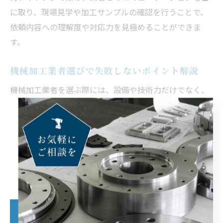
に取り、現場見学や加工サンプルの確認を行うことで、
依頼内容への理解度や対応力を見極めることができま
す。
機械加工業者選びで失敗しないポイント解説
機械加工業者を選ぶ際には、設備や技術力だけでなく、
実績や対応力、サポート体制も重要な判断基準となりま
す。特に、難易度の高い案件や他社で断られた案件の場
合、過去の類似事例や納品実績が豊富な業者が安心で
す。
選び方のコツとしては、
加工設備（マシニングセンタ、5軸加工機など）の保
有状況
技術スタッフのスキル・資格