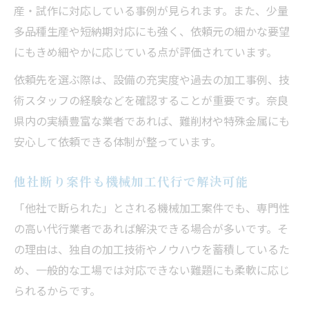
産・試作に対応している事例が見られます。また、少量
奈良県で納得できる機械加工依頼の手順
多品種生産や短納期対応にも強く、依頼元の細かな要望
機械加工依頼前に押さえるべきチェック項
にもきめ細やかに応じている点が評価されています。
目
依頼先を選ぶ際は、設備の充実度や過去の加工事例、技
金属加工の機械加工依頼で後悔しないコツ
術スタッフの経験などを確認することが重要です。奈良
難削材の機械加工も奈良県でスムーズ依頼
県内の実績豊富な業者であれば、難削材や特殊金属にも
現場直結の機械加工依頼で安心を得る方法
安心して依頼できる体制が整っています。
他社断り案件も機械加工代行で解決可能
「他社で断られた」とされる機械加工案件でも、専門性
の高い代行業者であれば解決できる場合が多いです。そ
の理由は、独自の加工技術やノウハウを蓄積しているた
め、一般的な工場では対応できない難題にも柔軟に応じ
られるからです。