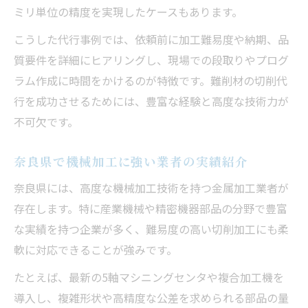
機械加工依頼先の選び方を徹底解説
ミリ単位の精度を実現したケースもあります。
機械加工の依頼先選定で重視すべき視点
こうした代行事例では、依頼前に加工難易度や納期、品
金属加工も安心な機械加工業者選びの基準
質要件を詳細にヒアリングし、現場での段取りやプログ
難削材対応の機械加工業者を見極める方法
ラム作成に時間をかけるのが特徴です。難削材の切削代
機械加工依頼で失敗しない業者比較のコツ
行を成功させるためには、豊富な経験と高度な技術力が
不可欠です。
信頼できる機械加工業者の見分け方とは
特殊形状も可能な金属切削の現場力
奈良県で機械加工に強い業者の実績紹介
機械加工で特殊形状の金属切削が実現でき
奈良県には、高度な機械加工技術を持つ金属加工業者が
る
存在します。特に産業機械や精密機器部品の分野で豊富
難削材も任せられる機械加工現場の強み
な実績を持つ企業が多く、難易度の高い切削加工にも柔
金属加工現場の機械加工対応力を徹底分析
軟に対応できることが強みです。
機械加工の現場体制がもたらす安心感
たとえば、最新の5軸マシニングセンタや複合加工機を
特殊形状も可能な機械加工の技術ポイント
導入し、複雑形状や高精度な公差を求められる部品の量
納得いく奈良県の機械加工依頼方法