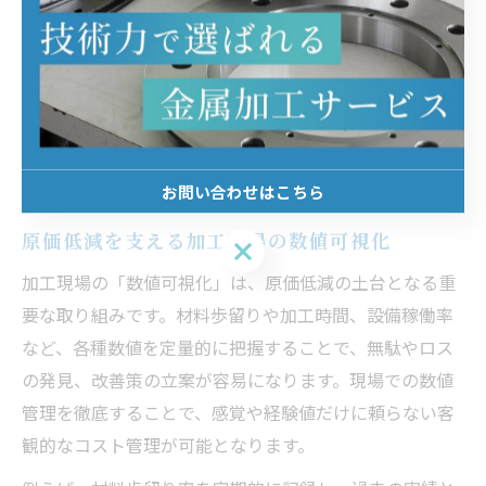
然コストも変動します。賃率が高い場合には自社ででき
る作業を外部委託するよりも、内製化を検討するなどの
判断材料にもなります。購買担当者がこれらの数値を理
解し、社内で共有できれば、サプライヤーとの価格交渉
時に自信を持って臨むことができ、評価向上にも直結し
ます。
お問い合わせはこちら
原価低減を支える加工現場の数値可視化
お問い合わせはこちら
加工現場の「数値可視化」は、原価低減の土台となる重
要な取り組みです。材料歩留りや加工時間、設備稼働率
など、各種数値を定量的に把握することで、無駄やロス
の発見、改善策の立案が容易になります。現場での数値
管理を徹底することで、感覚や経験値だけに頼らない客
観的なコスト管理が可能となります。