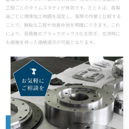
工程ごとのタイムスタディが有効です。たとえば、各製
品ごとに標準加工時間を設定し、実際の作業と比較する
ことで、無駄な工程や改善余地を明確にできます。これ
により、見積書のブラックボックス化を防ぎ、交渉時に
も根拠を持った価格提示が可能となります。
加工時間と賃率から導く原価低減の考え方
原価の見える化を実現するためには、「加工時間（サイ
クルタイム）×賃率（時間単価）」という原価構造の理
解が不可欠です。サプライヤーが提示する見積もりの根
拠を分解し、どの部分が本当にコストとして妥当なのか
を見極めることが、言い値での購入を防ぐ鍵となりま
す。
たとえば、同じ製品でも加工時間が大きく異なれば、当