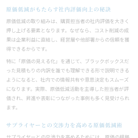
チ
原価低減がもたらす社内評価向上の秘訣
サイクルタイム分析で原価低減を加速させ
原価低減の取り組みは、購買担当者の社内評価を大きく
る
押し上げる要素となります。なぜなら、コスト削減の成
原価低減とサイクルタイムの相乗効果を解
果は企業利益に直結し、経営層や他部署からの信頼を獲
説
得できるからです。
生産効率化による原価低減の実践ポイント
特に「原価の見える化」を通じて、ブラックボックスだ
購買担当者の評価が上がる見積書解読法
った見積もりの内訳を誰でも理解できる形で説明できる
原価低減で評価される見積書の見抜き方
ようになると、社内での情報共有や意思決定もスムーズ
ブラックボックス化を防ぐ見積書分析術
になります。実際、原価低減活動を主導した担当者が評
原価低減の視点で見積書を読み解くコツ
価され、昇進や表彰につながった事例も多く見受けられ
購買担当者が押さえるべき原価低減の知識
ます。
見積書の不明点を減らす原価低減の方法
サプライヤーとの交渉力を高める原価低減術
サプライヤーとの交渉力を高めるためには、原価の根拠