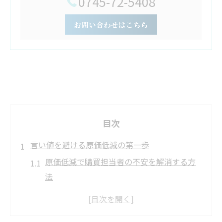
0745-72-5408
お問い合わせはこちら
目次
言い値を避ける原価低減の第一歩
原価低減で購買担当者の不安を解消する方
法
言い値交渉を防ぐ原価低減の基本ポイント
原価低減がもたらす社内評価向上の秘訣