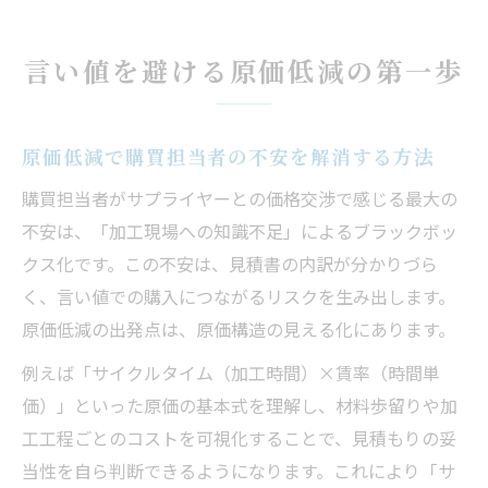
サプライヤーとの交渉力を高める原価低減
術
言い値を避ける原価低減の第一歩
原価低減で見積書のブラックボックスを明
確化
材料歩留り改善が導くコスト削減策
原価低減で購買担当者の不安を解消する方法
原価低減と歩留り向上の具体的な連携法
購買担当者がサプライヤーとの価格交渉で感じる最大の
材料歩留り改善が原価低減へ直結する理由
不安は、「加工現場への知識不足」によるブラックボッ
歩留り率向上で原価低減を実現するステッ
クス化です。この不安は、見積書の内訳が分かりづら
プ
く、言い値での購入につながるリスクを生み出します。
原価低減の出発点は、原価構造の見える化にあります。
原価低減と材料歩留り最適化の実践ポイン
ト
例えば「サイクルタイム（加工時間）×賃率（時間単
材料歩留りによる原価低減の効果検証
価）」といった原価の基本式を理解し、材料歩留りや加
工工程ごとのコストを可視化することで、見積もりの妥
加工時間と賃率で原価を可視化する知恵
当性を自ら判断できるようになります。これにより「サ
原価低減に必須なサイクルタイム分析法