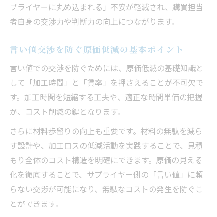
プライヤーに丸め込まれる」不安が軽減され、購買担当
加工時間と賃率から導く原価低減の考え方
者自身の交渉力や判断力の向上につながります。
原価低減を支える加工現場の数値可視化
サイクルタイムを活用した原価低減の極意
言い値交渉を防ぐ原価低減の基本ポイント
原価低減のための賃率と加工時間の見直し
言い値での交渉を防ぐためには、原価低減の基礎知識と
原価の構造分析が交渉力を高める理由
して「加工時間」と「賃率」を押さえることが不可欠で
原価低減が交渉の武器となる構造分析法
す。加工時間を短縮する工夫や、適正な時間単価の把握
原価構造の見える化で交渉力を強化する
が、コスト削減の鍵となります。
原価低減と社内評価向上の構造的関係
さらに材料歩留りの向上も重要です。材料の無駄を減ら
購買担当者が実践すべき原価低減の分析術
す設計や、加工ロスの低減活動を実践することで、見積
サプライヤーとの信頼構築と原価低減戦略
もり全体のコスト構造を明確にできます。原価の見える
化を徹底することで、サプライヤー側の「言い値」に頼
サイクルタイム改善から始める低減戦略
らない交渉が可能になり、無駄なコストの発生を防ぐこ
原価低減に直結するサイクルタイム短縮術
とができます。
工程改善で実現する原価低減の新アプロー