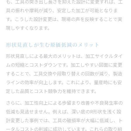
も、工具の突き出し長さを抑えた設計に変更すれば、工
原価低減と量産性を両立する考え方
具の振れや摩耗が減り、安定した加工が可能となりま
設計段階から始める原価低減戦略
す。こうした設計変更は、現場の声を反映することで実
原価低減を支える現場と設計の連携
現しやすくなります。
形状見直しが生む原価低減のメリット
形状見直しによる最大のメリットは、加工サイクルタイ
ムの短縮とコストダウンです。加工しやすい図面に変更
することで、工具交換や段取り替えの回数が減り、製造
ラインの効率が向上します。これにより、量産時にも安
定した品質とコスト競争力を維持できます。
さらに、加工性向上による歩留まり改善や不良発生率の
低減も見逃せません。例えば、深い底のR形状を浅く設
計変更した事例では、工具の破損率が大幅に低減し、ト
ータルコストの削減に成功しています。これらの取り組