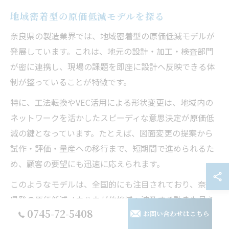
地域密着型の原価低減モデルを探る
奈良県の製造業界では、地域密着型の原価低減モデルが
発展しています。これは、地元の設計・加工・検査部門
が密に連携し、現場の課題を即座に設計へ反映できる体
制が整っていることが特徴です。
特に、工法転換やVEC活用による形状変更は、地域内の
ネットワークを活かしたスピーディな意思決定が原価低
減の鍵となっています。たとえば、図面変更の提案から
試作・評価・量産への移行まで、短期間で進められるた
め、顧客の要望にも迅速に応えられます。
このようなモデルは、全国的にも注目されており、奈良
県発の原価低減ノウハウが他地域へ波及する動きも見ら
0745-72-5408
れます。持続的かつ再現性の高いコストダウンを実現す
お問い合わせはこちら