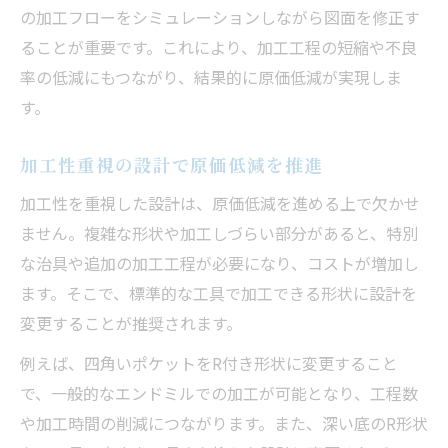
加工性向上がもたらす原価低減の実例
の加工フローをシミュレーションしながら図面を修正す
ることが重要です。これにより、加工工程の短縮や不良
形状変更で実現する原価低減の成果
率の低減にもつながり、結果的に原価低減が実現しま
加工サイクル見直しで原価低減加速
す。
原価低減に効く段取り時間短縮術
奈良県発の工法転換事例でコスト最適化
加工性重視の設計で原価低減を推進
原価低減に役立つ奈良県の工法事例
加工性を重視した設計は、原価低減を進める上で欠かせ
工法転換で原価低減を図る最適アプローチ
ません。複雑な形状や加工しづらい部分があると、特別
加工現場の声で進化する原価低減方法
な治具や追加の加工工程が必要になり、コストが増加し
奈良県現場で実感する原価低減の工夫
ます。そこで、標準的な工具で加工できる形状に設計を
地域密着型の原価低減モデルを探る
変更することが推奨されます。
長期で持続する原価低減の設計思考
例えば、四角いポケットをR付き形状に変更すること
原価低減を長期化する設計の秘訣
で、一般的なエンドミルでの加工が可能となり、工程数
や加工時間の削減につながります。また、深い底のR形状
持続可能な原価低減への設計改革