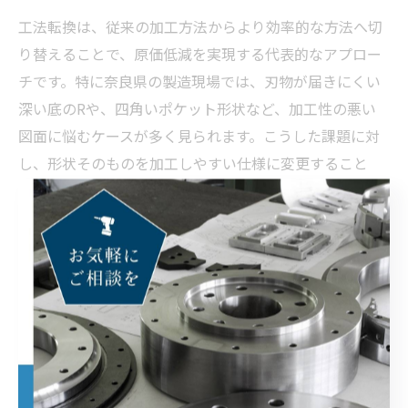
工法転換は、従来の加工方法からより効率的な方法へ切
り替えることで、原価低減を実現する代表的なアプロー
チです。特に奈良県の製造現場では、刃物が届きにくい
深い底のRや、四角いポケット形状など、加工性の悪い
図面に悩むケースが多く見られます。こうした課題に対
し、形状そのものを加工しやすい仕様に変更すること
で、サイクルタイムの短縮とコスト削減が可能となりま
す。
例えば、深い底のR形状をより浅いRに変更したり、四角
いポケットを角にRを付けた形状へと見直すことで、刃物
の選択肢が広がり、一般的な工具での加工が可能となり
ます。この結果、特殊な工具や工程を削減できるため、
加工コストの抑制とリードタイム短縮が両立できます。
実際に奈良県内の部品加工現場では、こうした工法転換