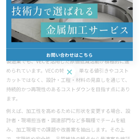
によって10〜20％程度の原価低減に成功した事例も報告
されています。
VEC活用が導く原価低減の実効性
VEC（Value Engineering for Cost）は、価値を保ちなが
らコストを削減するための体系的な手法です。奈良県の
お問い合わせはこちら
製造業でも、VECを活用した原価低減活動が積極的に進
められています。VECの特徴は、単なる値引きやコスト
お問い合わせはこちら
カットではなく、設計・工程・材料の見直しを通じて、
持続的かつ再現性のあるコストダウンを目指す点にあり
ます。
例えば、加工性を高めるために形状を変更する場合、設
計者・現場担当者・調達部門など多職種でチームを組
み、加工現場での課題や改善案を抽出します。その上
で、実現性や安全性、品質維持の観点から最適案を検証