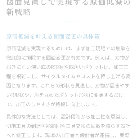
図面見直しで実現する原価低減の
原価低減を意識した形状変更の基本
新戦略
深底R形状の見直しで原価低減実現
加工しやすいポケット形状で原価低減
原価低減を叶える図面変更の具体策
形状最適化がもたらす原価低減効果
原価低減を実現するためには、まず加工現場での無駄を
原価低減を支える形状変更の工夫例
徹底的に排除する図面変更が有効です。例えば、刃物が
現場改革なら工法転換とVEC活用が鍵
届きにくい深い底のR形状や四角いポケットは、加工工
工法転換による原価低減の現場事例
程を複雑にし、サイクルタイムやコストを押し上げる要
VEC活用が導く原価低減の実効性
因となります。これらの形状を見直し、刃物が届きやす
原価低減を支える工法選択の基準
いR形状や、角を丸めたポケット形状に変更するだけ
工法転換と原価低減の相乗効果とは
で、加工のしやすさが格段に向上します。
VEC提案で原価低減に成功する秘訣
具体的な方法としては、設計段階から加工性を意識し、
サイクルタイム短縮に効く原価低減実例
切削工具の到達可能範囲や工具交換の回数を減らす設計
サイクルタイム短縮と原価低減の関係
へと修正します。現場の加工者と設計者が連携し、実際