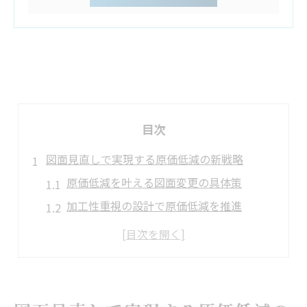
目次
図面見直しで実現する原価低減の新戦略
原価低減を叶える図面変更の具体策
加工性重視の設計で原価低減を推進
形状見直しが生む原価低減のメリット
原価低減と工法転換の連携ポイント
加工しやすい図面が原価低減の鍵
加工性アップに導く形状変更のポイント