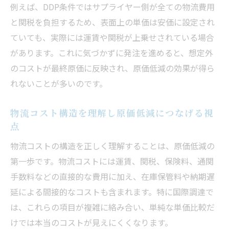
像
例えば、DDP条件ではサプライヤー側が全ての物流費用
グローバル調達の原価低減で注意すべき契
と関税を負担するため、表面上の単価は安価に設定され
約条件
ていても、実際には運賃や関税が上乗せされている場合
があります。これに気づかずに発注を進めると、想定外
物流コスト適正化を目指す実務担当者のポイン
のコストが最終原価に反映され、原価低減の効果が得ら
ト
れないことが多いのです。
原価低減のための物流コスト適正化実践ポ
イント
物流コスト構造を理解し原価低減につなげる視
現場視点で進める原価低減とコスト比較の
点
重要性
物流コストの構造を正しく理解することは、原価低減の
物流コスト適正化で原価低減を確実に達成
第一歩です。物流コストには運賃、関税、保険料、通関
する方法
手数料などの直接的な費用に加え、在庫保管料や納期遅
DHLやFedEx活用による原価低減の最前線
延による間接的なコストも含まれます。特に国際調達で
物流業務プロセス別の原価低減アプローチ
は、これらの項目が複雑に絡み合い、単純な単価比較だ
安価な単価に潜む見積もりリスクを見抜く方法
けでは本当のコストが見えにくくなります。