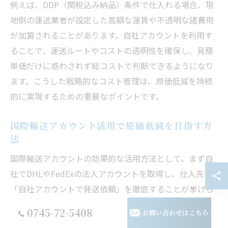
例えば、DDP（関税込み納品）条件で仕入れる場合、現
地側の運送業者が設定した高額な運賃や不透明な諸費用
が加算されることがあります。自社アカウントを利用す
ることで、運送ルートやコストの透明性を確保し、見積
単価だけに惑わされず総コストで判断できるようになり
ます。こうした戦略的なコスト管理は、原価低減を持続
的に実現するための重要なポイントです。
国際輸送アカウント活用で原価低減を目指す方
法
国際輸送アカウントの効果的な活用方法として、まず自
社でDHLやFedExの法人アカウントを取得し、仕入先に
「自社アカウントで発送依頼」を徹底することが挙げら
れます。これにより、運賃や関税の見積もりが自社で明
0745-72-5408
お問い合わせはこちら
確に管理でき、予期せぬコスト増加を防ぎやすくなりま