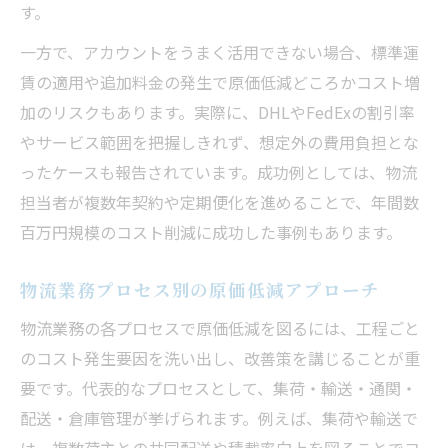
す。
一方で、アカウントをうまく活用できない場合、標準運
賃の適用や追加料金の発生で原価低減どころかコスト増
加のリスクもあります。実際に、DHLやFedExの割引率
やサービス範囲を把握しきれず、想定外の費用負担とな
ったケースも報告されています。成功例としては、物流
担当者が複数年契約や定期便化を進めることで、年間数
百万円規模のコスト削減に成功した事例もあります。
物流業務プロセス別の原価低減アプローチ
物流業務の各プロセスで原価低減を図るには、工程ごと
のコスト発生要因を洗い出し、改善策を講じることが重
要です。代表的なプロセスとして、集荷・輸送・通関・
配送・倉庫管理が挙げられます。例えば、集荷や輸送で
は、複数荷主との共同配送や積載率向上を図ることでコ