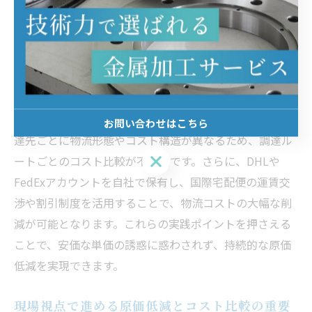
ら調達しても、DDP（関税込み持込渡し）で発生する運
賃、関税、諸税を含めたトータルコストを正確に把握で
きていないケースが多く見受けられます。物流コスト適
正化の第一歩は、見積単価だけでなく、輸送費や通関費
用まで含めた総額で比較・検討することです。
特に奈良県内の製造業や卸売業においては、国内外の調
お問い合わせはこちら
達先ごとに物流形態やコスト構造が異なるため、調達ル
お問い合わせはこちら
ートごとのコスト比較が不可欠です。さらに、DHLや
FedExアカウントを自社で保有し、国際宅配便の運賃交
渉や割引制度を活用することで、物流コストの大幅な削
減が可能となります。これらの実践ポイントを押さえる
ことで、安価な単価の誘惑に惑わされず、持続的な原価
低減を実現できます。
現場視点で進める原価低減とコスト比較の重要