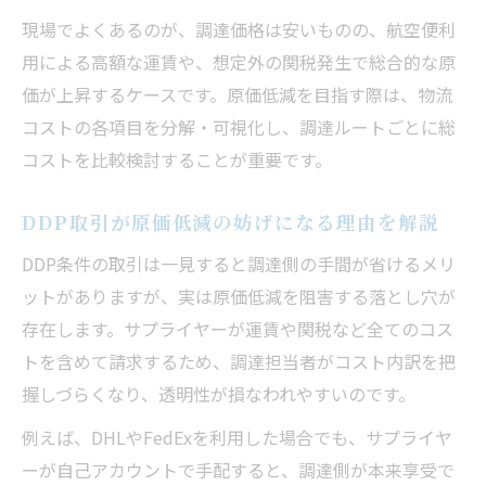
原価低減実現に必要な単価以外のリスク管
現場でよくあるのが、調達価格は安いものの、航空便利
理法
用による高額な運賃や、想定外の関税発生で総合的な原
安価な単価の裏に潜む物流コストを見抜く
価が上昇するケースです。原価低減を目指す際は、物流
視点
コストの各項目を分解・可視化し、調達ルートごとに総
DDP条件で見積もりリスクが高まる仕組み
コストを比較検討することが重要です。
物流費や関税が原価低減を妨げる原因を解
DDP取引が原価低減の妨げになる理由を解説
説
見積単価だけで判断しない原価低減のコツ
DDP条件の取引は一見すると調達側の手間が省けるメリ
ットがありますが、実は原価低減を阻害する落とし穴が
DHLやFedEx利用で変わる総コスト管理術
存在します。サプライヤーが運賃や関税など全てのコス
原価低減を加速させるDHL・FedEx活用術
トを含めて請求するため、調達担当者がコスト内訳を把
の基本
握しづらくなり、透明性が損なわれやすいのです。
DHLやFedExで物流コストを抑える原価低
減戦略
例えば、DHLやFedExを利用した場合でも、サプライヤ
ーが自己アカウントで手配すると、調達側が本来享受で
国際輸送アカウント活用で原価低減を目指