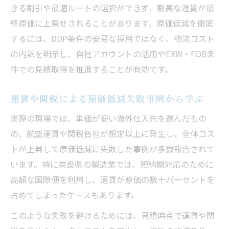
きる割引や最適ルートの選択ができず、割高な運賃が最
す方法
終原価に上乗せされることがあります。原価低減を徹底
総コスト最適化による原価低減の実現ステ
するには、DDP条件の安易な採用ではなく、物流コスト
ップ
の内訳を明示し、自社アカウントの活用やEXW・FOB条
DHLやFedEx利用時の原価低減リスクを回
件での見積取得を推進することが有効です。
避する
トータルコストの徹底比較で赤字を防ぐ考え方
運賃や関税による原価低減失敗事例から学ぶ
原価低減にはトータルコスト比較が不可欠
実際の現場では、単価が安い海外仕入先を選んだもの
な理由
の、航空運賃や関税負担が想定以上に発生し、全体コス
総コストの比較で原価低減と赤字回避を両
トが上昇して原価低減に失敗した事例が多数報告されて
立する
います。特に奈良県の製造業では、短納期対応のために
物流費や関税込みで見る原価低減の判断基
高額な国際便を利用し、運賃が原価の数十パーセントを
準
占めてしまったケースもあります。
DDP条件も含めた原価低減の徹底比較法
このような失敗を避けるためには、見積時点で運賃や関
原価低減に役立つトータルコストの見える