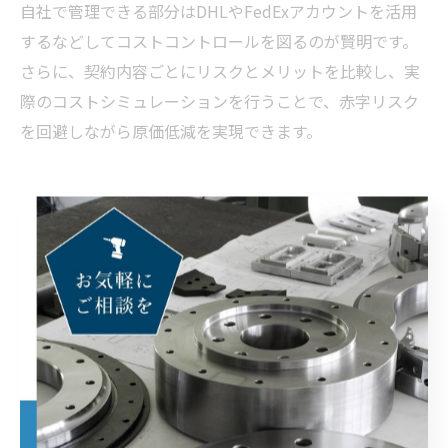
自社で管理できる部分はDHLやFedExアカウントを活用
するなどしてコストコントロールを図るのが賢明です。
さらに、契約内容ごとにリスクとメリットを比較し、実
際のコストシミュレーションを行うことで、赤字リスク
を回避しながら原価低減を実現できます。
物流コスト適正化を目指す実務担
当者のポイント
原価低減のための物流コスト適正化実践ポイン
ト
原価低減を目指す現場で最も見落とされがちなのが、物
流コストの全体像です。単価が安い部材や製品を海外か