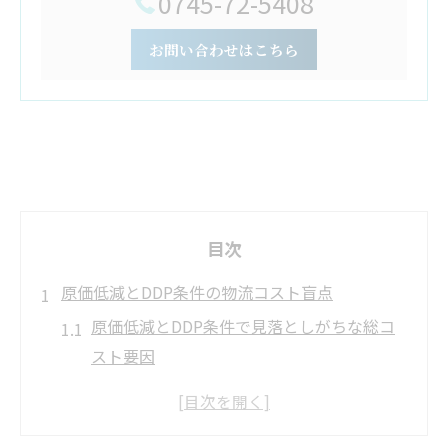
0745-72-5408
お問い合わせはこちら
目次
原価低減とDDP条件の物流コスト盲点
原価低減とDDP条件で見落としがちな総コ
スト要因
物流コスト構造を理解し原価低減につなげ
る視点