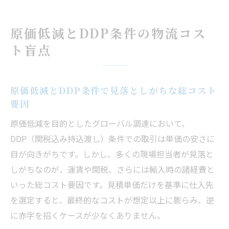
DDP取引が原価低減の妨げになる理由を解
説
原価低減とDDP条件の物流コス
運賃や関税による原価低減失敗事例から学
ト盲点
ぶ
原価低減で重要なDDP物流コストの可視化
方法
原価低減とDDP条件で見落としがちな総コスト
グローバル調達で陥りやすいコスト構造の罠
要因
グローバル調達時の原価低減とコスト構造
原価低減を目的としたグローバル調達において、
の関係
DDP（関税込み持込渡し）条件での取引は単価の安さに
物流コストの盲点が原価低減を阻む要因と
目が向きがちです。しかし、多くの現場担当者が見落と
は
しがちなのが、運賃や関税、さらには輸入時の諸経費と
調達先の単価に潜む見積もりリスクを再確
いった総コスト要因です。見積単価だけを基準に仕入先
認
を選定すると、最終的なコストが想定以上に膨らみ、逆
に赤字を招くケースが少なくありません。
原価低減に欠かせない物流費・関税の全体