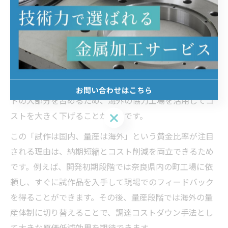
原価低減実現へ試作国内・量産海外の黄金比率
原価低減を目指す製造業において、試作は国内、量産は
海外という切り分けは非常に効果的な戦略です。特に奈
良県など地域密着の町工場での素早い試作対応は、開発
スピードを損なうことなく品質確認や仕様変更に柔軟に
対応できる点が強みです。一方、量産段階では生産コス
お問い合わせはこちら
トの大部分を占めるため、海外の協力工場を活用してコ
ストを大きく下げることが可能です。
お問い合わせはこちら
この「試作は国内、量産は海外」という黄金比率が注目
される理由は、納期短縮とコスト削減を両立できるため
です。例えば、開発初期段階では奈良県内の町工場に依
頼し、すぐに試作品を入手して現場でのフィードバック
を得ることができます。その後、量産段階では海外の量
産体制に切り替えることで、調達コストダウン手法とし
て大きな原価低減効果を期待できます。