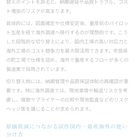
替えポイントを誤ると、納期遅延や品質トラブル、コス
性
ト増加のリスクが高まります。
コストと品質を両立させる調達の考え方
具体的には、図面確定や仕様安定後、量産前のパイロッ
原価低減と品質維持を両立する調達戦略
ト生産を経て海外調達へ移行するのが理想的です。こう
原価低減を実現する現場連携と品質管理
した段階的な切り替えにより、国内工場の高い対応力と
海外工場のコスト競争力を最大限活用できます。奈良県
原価低減活動における品質確保の工夫
の町工場で仕様を詰め、海外で量産するフローが多くの
原価低減を叶える調達先選定のポイント
製造業で採用されています。
品質を守りながら原価低減する実践アドバ
イス
切り替え時には、納期管理や品質保証体制の再確認が重
要です。特に海外調達では、現地事情や輸送リスクを考
持続的な原価低減を支える調達活動とは
慮し、複数サプライヤーの比較や現地監査などのリスク
原価低減を継続する調達活動の基本とは
ヘッジ策を講じることが求められます。
サプライヤー関係強化が生む原価低減効果
原価低減につながる共同購買・長期契約の
原価低減につながる試作国内・量産海外の使い
活用
分け方