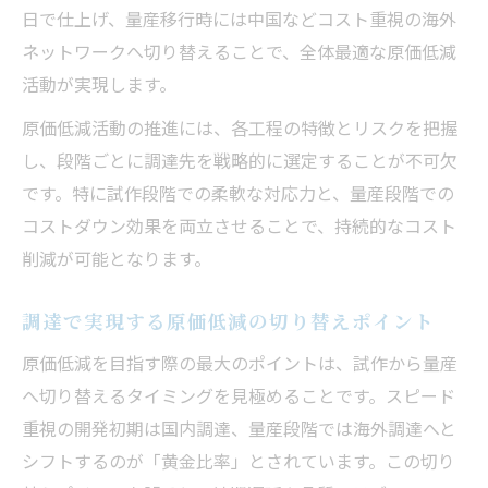
日で仕上げ、量産移行時には中国などコスト重視の海外
原価低減実現へ試作国内・量産海外の黄金
ネットワークへ切り替えることで、全体最適な原価低減
比率
活動が実現します。
原価低減に欠かせない素早い国内試作の強
み
原価低減活動の推進には、各工程の特徴とリスクを把握
量産海外シフトで原価低減効果を狙う方法
し、段階ごとに調達先を戦略的に選定することが不可欠
です。特に試作段階での柔軟な対応力と、量産段階での
原価低減追求のための調達先切り分け事例
コストダウン効果を両立させることで、持続的なコスト
現場目線で考える原価低減の実践プロセス
削減が可能となります。
スピードを重視した原価低減アプローチ
原価低減を加速するスピード重視の調達術
調達で実現する原価低減の切り替えポイント
原価低減効果を高める町工場活用のヒント
原価低減を目指す際の最大のポイントは、試作から量産
スピード対応で原価低減につなげる現場改
へ切り替えるタイミングを見極めることです。スピード
善
重視の開発初期は国内調達、量産段階では海外調達へと
原価低減と納期短縮を両立する仕組み作り
シフトするのが「黄金比率」とされています。この切り
原価低減の鍵となる迅速な試作手配の重要