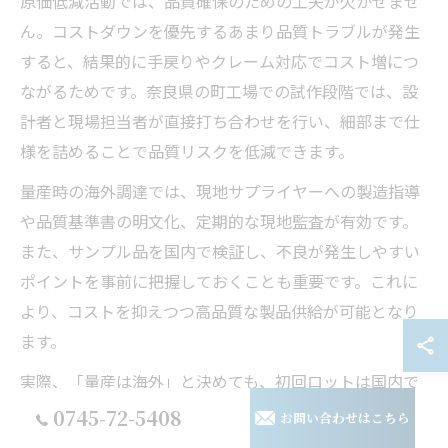
原価低減活動では、品質確保のための工夫が欠かせませ
ん。コストダウンを優先するあまり品質トラブルが発生
すると、結果的に手戻りやクレーム対応でコスト増につ
ながるためです。奈良県の町工場での試作段階では、設
計者と現場担当者が直接打ち合わせを行い、細部まで仕
様を詰めることで品質リスクを低減できます。
量産時の海外調達では、現地サプライヤーへの製造指導
や品質基準書の明文化、定期的な現地監査が有効です。
また、サンプル品を国内で検証し、不良が発生しやすい
ポイントを事前に把握しておくことも重要です。これに
より、コストを抑えつつ高品質な製品供給が可能となり
ます。
実際、「量産は海外」と決めても、初回ロットは国内で
徹底検証し、基準をクリアした後に海外生産へ移行する
0745-72-5408
お問い合わせはこちら
企業もあります。こうした段階的な切り分けが、品質維