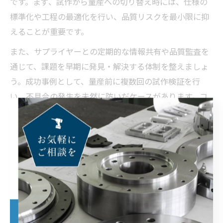
です。まず、試作から量産への切り替え時には、仕様の
標準化や工程の最適化を行い、品質リスクを最小限に抑
えることが重要です。
また、サプライヤーとの定期的な情報共有や品質監査を
通じて、課題を早期に発見・解決する体制を整えましょ
う。成功事例として、量産前に複数回の試作検証を行
い、不具合の発生を未然に防いだケースがあります。コ
ストだけでなく品質にも目を向けることで、持続可能な
原価低減が実現します。
奈良県発・試作国内量産海外戦略
の実践法