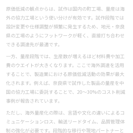
現場視点で進める原価低減活動のポイント
原価低減の観点からは、試作は国内の町工場、量産は海
原価低減活動を支えるPDCAサイクルの重要
外の協力工場という使い分けが有効です。試作段階では
性
設計変更や仕様調整が頻繁に発生するため、地元・奈良
県の工場のようにフットワークが軽く、直接打ち合わせ
できる調達先が最適です。
一方、量産段階では、生産数が増えるほど材料費や加工
費のウエイトが大きくなります。ここで海外調達を活用
することで、製造業における原価低減活動の効果が最大
化されます。例えば、奈良県で試作した製品の量産を中
国の協力工場に委託することで、20～30%のコスト削減
事例が報告されています。
ただし、海外量産化の際は、言語や文化の違いによるコ
ミュニケーションロス、輸送リードタイム、品質管理体
制の強化が必要です。段階的な移行や現地パートナーと