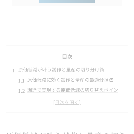
目次
原価低減が叶う試作と量産の切り分け術
原価低減に効く試作と量産の最適分担法
調達で実現する原価低減の切り替えポイン
ト
原価低減につながる試作国内・量産海外の
使い分け方
原価低減視点で考える切り分け成功事例の