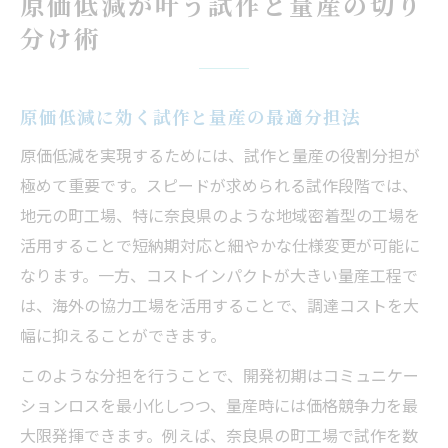
原価低減が叶う試作と量産の切り
特徴
分け術
原価低減のための調達コスト見直しポイン
ト
グローバル調達で実現する原価低減の極意
原価低減に効く試作と量産の最適分担法
原価低減に直結するグローバル調達の考え
原価低減を実現するためには、試作と量産の役割分担が
方
極めて重要です。スピードが求められる試作段階では、
調達戦略で原価低減を叶える国際連携の重
地元の町工場、特に奈良県のような地域密着型の工場を
要性
活用することで短納期対応と細やかな仕様変更が可能に
原価低減を支えるグローバル調達の成功要
なります。一方、コストインパクトが大きい量産工程で
因
は、海外の協力工場を活用することで、調達コストを大
原価低減を最大化するサプライヤー選定術
幅に抑えることができます。
原価低減と品質確保を両立する調達活動の
このような分担を行うことで、開発初期はコミュニケー
要点
ションロスを最小化しつつ、量産時には価格競争力を最
奈良県発・試作国内量産海外戦略の実践法
大限発揮できます。例えば、奈良県の町工場で試作を数