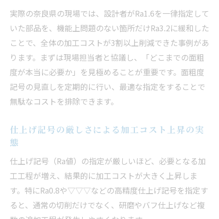
精密加工で重要なRa指定と品質バランスの
実際の奈良県の現場では、設計者がRa1.6を一律指定して
取り方
いた部品を、機能上問題のない箇所だけRa3.2に緩和した
設計時の面粗度とRa目安で失敗しない最適
ことで、全体の加工コストが3割以上削減できた事例があ
化術
ります。まずは現場担当者と協議し、「どこまでの面粗
Ra数値の違いが仕上がりとコストに及ぼす
度が本当に必要か」を見極めることが重要です。面粗度
影響
記号の見直しを定期的に行い、最適な指定をすることで
精密加工の表面粗さ目安と品質基準の決め
無駄なコストを排除できます。
方
仕上げ記号の厳しさによる加工コスト上昇の実
最適なRa指定で加工品質とコスト両立を実
態
現
仕上げ記号（Ra値）の指定が厳しいほど、必要となる加
厳しすぎる面粗度指定がコスト増になる理由
工工程が増え、結果的に加工コストが大きく上昇しま
精密加工で面粗度指定が過剰だとコスト増
す。特にRa0.8や▽▽▽などの高精度仕上げ記号を指定す
に直結
ると、通常の切削だけでなく、研磨やバフ仕上げなど複
Ra指定の厳格化による加工コスト上昇の仕