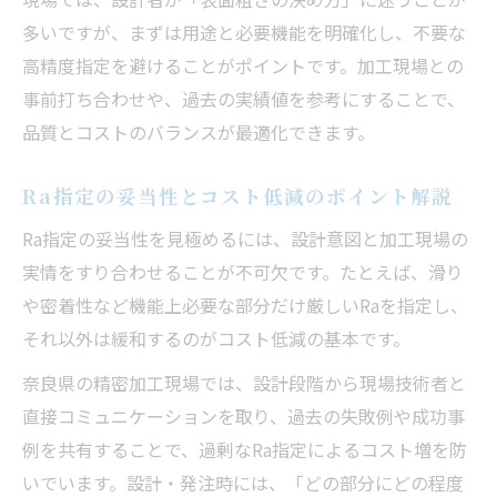
指定法
多いですが、まずは用途と必要機能を明確化し、不要な
バフ仕上げや研磨仕上げの表面粗さ目安を
高精度指定を避けることがポイントです。加工現場との
活用
事前打ち合わせや、過去の実績値を参考にすることで、
品質とコストを両立する精密加工のRa指定
品質とコストのバランスが最適化できます。
の工夫
Ra指定の妥当性とコスト低減のポイント解説
Ra指定の妥当性を見極めるには、設計意図と加工現場の
実情をすり合わせることが不可欠です。たとえば、滑り
や密着性など機能上必要な部分だけ厳しいRaを指定し、
それ以外は緩和するのがコスト低減の基本です。
奈良県の精密加工現場では、設計段階から現場技術者と
直接コミュニケーションを取り、過去の失敗例や成功事
例を共有することで、過剰なRa指定によるコスト増を防
いでいます。設計・発注時には、「どの部分にどの程度