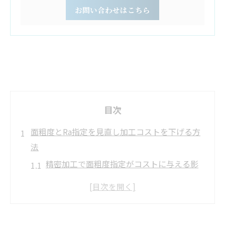
お問い合わせはこちら
目次
面粗度とRa指定を見直し加工コストを下げる方
法
精密加工で面粗度指定がコストに与える影
響を知る
Raと面粗度記号の見直しでムダなコストを
減らす方法