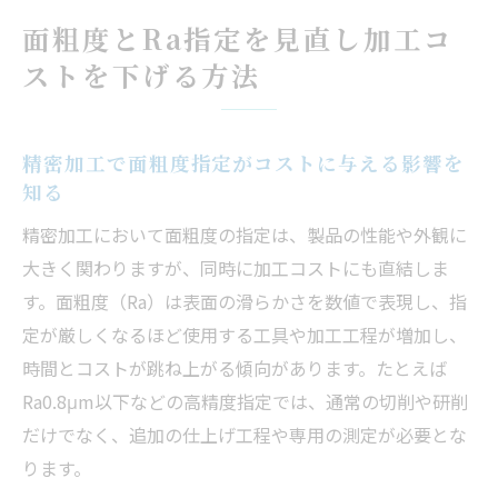
仕上げ記号の厳しさによる加工コスト上昇
面粗度とRa指定を見直し加工コ
の実態
ストを下げる方法
表面粗さの目安と精密加工のコスト最適化
Ra指定の妥当性とコスト低減のポイント解
説
精密加工で面粗度指定がコストに与える影響を
精密加工に適した表面粗さ記号選定のコツ
知る
精密加工で失敗しない表面粗さ記号の選び
精密加工において面粗度の指定は、製品の性能や外観に
方
大きく関わりますが、同時に加工コストにも直結しま
Raや▽記号を正しく使う精密加工現場の実
す。面粗度（Ra）は表面の滑らかさを数値で表現し、指
践知識
定が厳しくなるほど使用する工具や加工工程が増加し、
表面粗さ記号のJIS新旧比較と適切な指定手
時間とコストが跳ね上がる傾向があります。たとえば
順
Ra0.8μm以下などの高精度指定では、通常の切削や研削
だけでなく、追加の仕上げ工程や専用の測定が必要とな
精密加工における表面粗さSやRa目安の使い
ります。
分け