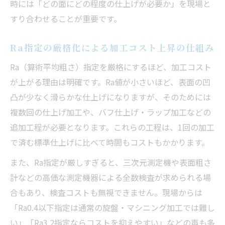
時には「どの面にどの程度の仕上げが必要か」を現場と
すり合わせることが重要です。
Ra指定の厳格化による加工コスト上昇の仕組み
Ra（算術平均粗さ）指定を厳格にするほど、加工コスト
が上がる理由は明確です。Ra値が小さいほど、表面の凹
凸が少なく滑らかな仕上げになりますが、そのためには
複数回の仕上げ加工や、バフ仕上げ・ラップ加工などの
追加工程が必要となります。これらの工程は、1回の加工
で済む標準仕上げに比べて時間もコストもかかります。
また、Ra指定が厳しすぎると、三次元測定機や表面粗さ
計などの高価な測定機器による全数検査が求められる場
合もあり、検査コストも無視できません。現場からは
「Ra0.4以下指定は通常の旋盤・マシニング加工では難し
い」「Ra3.2指定ならコストを抑えやすい」などの声も多