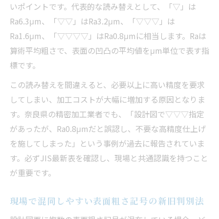
いポイントです。代表的な読み替えとして、「▽」は
Ra6.3μm、「▽▽」はRa3.2μm、「▽▽▽」は
Ra1.6μm、「▽▽▽▽」はRa0.8μmに相当します。Raは
算術平均粗さで、表面の凹凸の平均値をμm単位で表す指
標です。
この読み替えを間違えると、必要以上に高い精度を要求
してしまい、加工コストが大幅に増加する原因となりま
す。奈良県の精密加工業者でも、「設計図で▽▽▽指定
があったが、Ra0.8μmだと誤認し、不要な高精度仕上げ
を施してしまった」という事例が過去に報告されていま
す。必ずJIS最新表を確認し、現場と共通認識を持つこと
が重要です。
現場で混同しやすい表面粗さ記号の新旧判別法