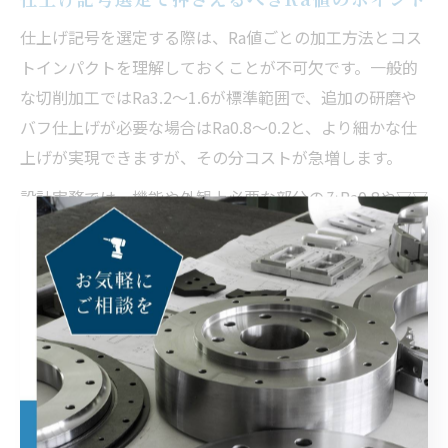
仕上げ記号を選定する際は、Ra値ごとの加工方法とコス
トインパクトを理解しておくことが不可欠です。一般的
な切削加工ではRa3.2～1.6が標準範囲で、追加の研磨や
バフ仕上げが必要な場合はRa0.8～0.2と、より細かな仕
上げが実現できますが、その分コストが急増します。
設計実務では、機能や外観上必要な部分のみRa0.8や▽▽
指定とし、それ以外はRa1.6やRa3.2とすることで、全体
の加工費用を最適化できます。奈良県の精密加工現場で
も「必要以上に厳しい指定はコスト増・納期遅延の元」
とされており、現場とのすり合わせが重要です。
よくある質問として「Ra25とはどういう意味か？」があ
りますが、これはRaが25μmという意味で、粗い削り仕
上げを示します。目的に応じたRa値の指定が、品質とコ
ストの両立に直結しますので、設計段階から意識しまし