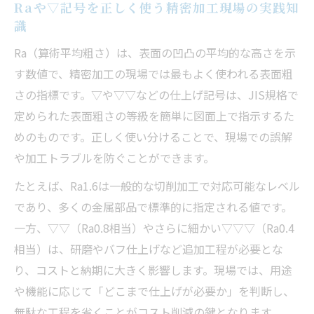
Raや▽記号を正しく使う精密加工現場の実践知
識
Ra（算術平均粗さ）は、表面の凹凸の平均的な高さを示
す数値で、精密加工の現場では最もよく使われる表面粗
さの指標です。▽や▽▽などの仕上げ記号は、JIS規格で
定められた表面粗さの等級を簡単に図面上で指示するた
めのものです。正しく使い分けることで、現場での誤解
や加工トラブルを防ぐことができます。
たとえば、Ra1.6は一般的な切削加工で対応可能なレベル
であり、多くの金属部品で標準的に指定される値です。
一方、▽▽（Ra0.8相当）やさらに細かい▽▽▽（Ra0.4
相当）は、研磨やバフ仕上げなど追加工程が必要とな
り、コストと納期に大きく影響します。現場では、用途
や機能に応じて「どこまで仕上げが必要か」を判断し、
無駄な工程を省くことがコスト削減の鍵となります。