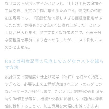
仕上げ記号選定で押さえるべきRa値のポイ
なぜコストが増大するかというと、仕上げ工程の追加や
ント
工具交換、測定の手間が増えるためです。奈良県の精密
加工現場でも、「設計段階で厳しすぎる面粗度指定があ
仕上げ記号のJIS新旧対応で現場との齟齬を防ぐ
ったため、見積もりが2倍近くに膨れ上がった」という
精密加工で戸惑わないJIS新旧仕上げ記号の
事例が見られます。加工業者と設計者の間で、必要十分
対応法
な面粗度を事前にすり合わせることが、コスト抑制には
▽▽▽記号からRa表記への読み替えポイン
欠かせません。
ト解説
現場で混同しやすい表面粗さ記号の新旧判
Raと面粗度記号の見直しでムダなコストを減ら
別法
す方法
表面粗さJIS新旧記号の違いを精密加工目線
設計図面で面粗度や仕上げ記号（Ra値）を細かく指定し
で整理
すぎると、必要以上の工程が追加されコストのムダにつ
精密加工でミスを防ぐ記号読み替えの実践
ながるケースが多発します。たとえばJIS規格の面粗度記
テクニック
号やRa値を参考に、機能や外観に影響しない箇所は標準
設計時に知るべきRaと加工品質の最適バランス
値に緩和することで、加工費用を大幅に削減できます。