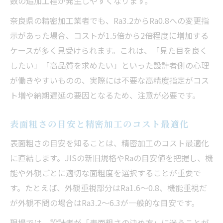
数の追加工程が発生しやすくなります。
組み
奈良県の精密加工業者でも、Ra3.2からRa0.8への変更指
仕上げ記号を厳しくしすぎる実務上の注意
示があった場合、コストが1.5倍から2倍程度に増加する
点
ケースが多く見受けられます。これは、「見た目を良く
精密加工のコストと面粗度指定の現実的な
したい」「高品質を求めたい」といった設計者側の心理
関係
が働きやすいものの、実際には不要な高精度指定がコス
コスト増を防ぐためのRa指定と面粗度見直
ト増や納期遅延の要因となるため、注意が必要です。
し法
滑らかさとコストの両立を目指す精密加工の実
表面粗さの目安と精密加工のコスト最適化
践法
表面粗さの目安を知ることは、精密加工のコスト最適化
精密加工で滑らかさとコストを両立する面
に直結します。JISの新旧規格やRaの目安値を把握し、機
粗度指定
能や外観ごとに適切な面粗度を選択することが重要で
Raと仕上げ記号でコスト最適化する実践ポ
す。たとえば、外観重視部分はRa1.6〜0.8、機能重視だ
イント
が外観不問の場合はRa3.2〜6.3が一般的な目安です。
精密加工現場で活きる表面粗さの見た目と
現場では、設計者が「表面粗さの決め方」に迷うことが