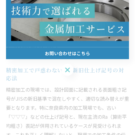
ょう。
仕上げ記号のJIS新旧対応で現場
との齟齬を防ぐ
お問い合わせはこちら
お問い合わせはこちら
精密加工で戸惑わないJIS新旧仕上げ記号の対
応法
精密加工の現場では、設計図面に記載される表面粗さ記
号がJISの新旧基準で混在しやすく、適切な読み替えが重
要となります。特に奈良県内の加工現場でも、古い
「▽▽▽」などの仕上げ記号と、現在主流のRa（算術平
均粗さ）表記が併用されているケースが見受けられま
す。これを正しく理解しないと、現場での加工条件の伝