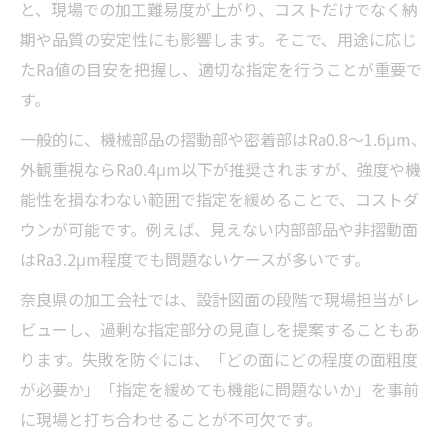
と、現場での加工難易度が上がり、コストだけでなく納
期や品質の安定性にも影響します。そこで、用途に応じ
たRa値の目安を把握し、適切な指定を行うことが重要で
す。
一般的に、機械部品の摺動部や密着部はRa0.8～1.6μm、
外観重視ならRa0.4μm以下が推奨されますが、強度や機
能性を損なわない範囲で指定を緩めることで、コストダ
ウンが可能です。例えば、見えない内部部品や非摺動面
はRa3.2μm程度でも問題ないケースが多いです。
奈良県の加工会社では、設計図面の段階で現場担当がレ
ビューし、過剰な指定部分の見直しを提案することもあ
ります。失敗を防ぐには、「どの面にどの程度の面粗度
が必要か」「指定を緩めても機能に問題ないか」を事前
に現場と打ち合わせることが不可欠です。