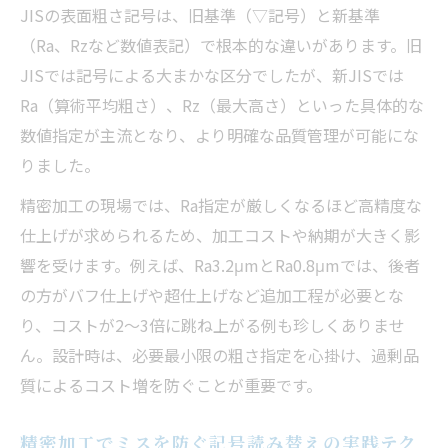
JISの表面粗さ記号は、旧基準（▽記号）と新基準
（Ra、Rzなど数値表記）で根本的な違いがあります。旧
JISでは記号による大まかな区分でしたが、新JISでは
Ra（算術平均粗さ）、Rz（最大高さ）といった具体的な
数値指定が主流となり、より明確な品質管理が可能にな
りました。
精密加工の現場では、Ra指定が厳しくなるほど高精度な
仕上げが求められるため、加工コストや納期が大きく影
響を受けます。例えば、Ra3.2μmとRa0.8μmでは、後者
の方がバフ仕上げや超仕上げなど追加工程が必要とな
り、コストが2～3倍に跳ね上がる例も珍しくありませ
ん。設計時は、必要最小限の粗さ指定を心掛け、過剰品
質によるコスト増を防ぐことが重要です。
精密加工でミスを防ぐ記号読み替えの実践テク