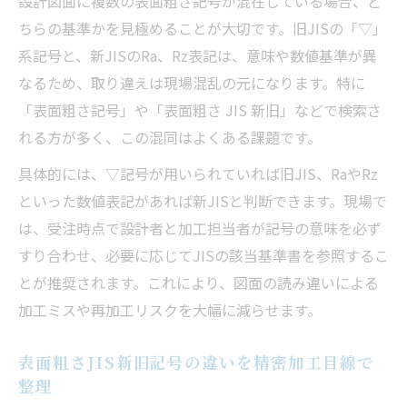
設計図面に複数の表面粗さ記号が混在している場合、ど
ちらの基準かを見極めることが大切です。旧JISの「▽」
系記号と、新JISのRa、Rz表記は、意味や数値基準が異
なるため、取り違えは現場混乱の元になります。特に
「表面粗さ記号」や「表面粗さ JIS 新旧」などで検索さ
れる方が多く、この混同はよくある課題です。
具体的には、▽記号が用いられていれば旧JIS、RaやRz
といった数値表記があれば新JISと判断できます。現場で
は、受注時点で設計者と加工担当者が記号の意味を必ず
すり合わせ、必要に応じてJISの該当基準書を参照するこ
とが推奨されます。これにより、図面の読み違いによる
加工ミスや再加工リスクを大幅に減らせます。
表面粗さJIS新旧記号の違いを精密加工目線で
整理