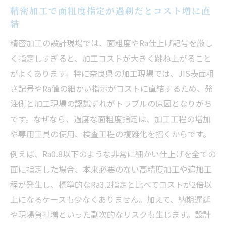
精密加工で面粗度指定が過剰だとコスト増に直
結
精密加工の設計現場では、面粗度やRa仕上げ記号を厳し
く指定しすぎると、加工コストが大きく跳ね上がること
がよくあります。特に奈良県の加工現場では、JIS表面粗
さ記号やRa値の細かい指示がコストに直結するため、発
注側と加工現場の認識ずれがトラブルの原因となりがち
です。なぜなら、過度な面粗度指定は、加工工程の増加
や専用工具の使用、検査工程の複雑化を招くからです。
例えば、Ra0.8以下のような非常に細かい仕上げを全ての
面に指定した場合、本来必要のない高精度加工や追加工
程が発生し、標準的なRa3.2指定と比べてコストが2倍以
上になるケースも少なくありません。加えて、納期遅延
や現場負担増といった副次的なリスクも生じます。設計