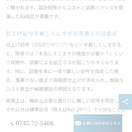
く聞かれます。設計段階からコストと品質バランスを意
識したRa指定が重要です。
仕上げ記号を厳しくしすぎる実務上の注意点
仕上げ記号（JISの▽や▽▽▽など）を厳しくしすぎる
と、現場では「本当にそこまでの精度が必要か？」とい
う疑問や、誤解による加工ミスが起こりやすくなりま
す。特に、図面全体に一律で厳しい記号を指定した場
合、重要でない面まで高精度仕上げが求められ、無駄な
コスト発生や納期遅延の原因となります。
実務上は、機能上必要な面だけに厳しい記号を限定し、
それ以外は標準記号（例えばRa3.2や▽）で十分なことが
多いです。現場での失敗例として「全て▽▽▽指定にし
0745-72-5408
お問い合わせはこちら
たため、予算オーバーになった」「加工現場から再見積