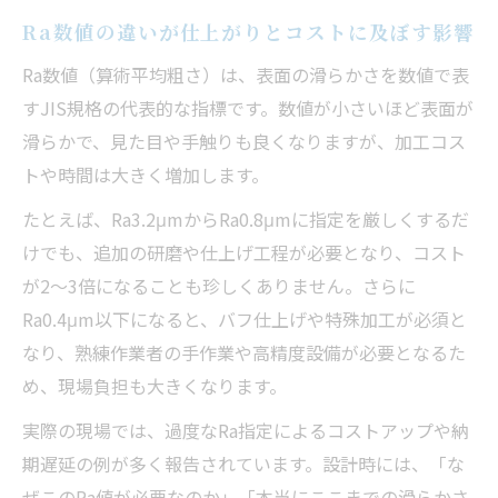
Ra数値の違いが仕上がりとコストに及ぼす影響
Ra数値（算術平均粗さ）は、表面の滑らかさを数値で表
すJIS規格の代表的な指標です。数値が小さいほど表面が
滑らかで、見た目や手触りも良くなりますが、加工コス
トや時間は大きく増加します。
たとえば、Ra3.2μmからRa0.8μmに指定を厳しくするだ
けでも、追加の研磨や仕上げ工程が必要となり、コスト
が2～3倍になることも珍しくありません。さらに
Ra0.4μm以下になると、バフ仕上げや特殊加工が必須と
なり、熟練作業者の手作業や高精度設備が必要となるた
め、現場負担も大きくなります。
実際の現場では、過度なRa指定によるコストアップや納
期遅延の例が多く報告されています。設計時には、「な
ぜこのRa値が必要なのか」「本当にここまでの滑らかさ