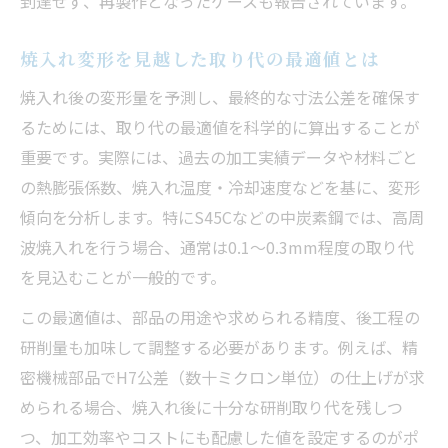
到達せず、再製作となったケースも報告されています。
焼入れ変形を見越した取り代の最適値とは
焼入れ後の変形量を予測し、最終的な寸法公差を確保す
るためには、取り代の最適値を科学的に算出することが
重要です。実際には、過去の加工実績データや材料ごと
の熱膨張係数、焼入れ温度・冷却速度などを基に、変形
傾向を分析します。特にS45Cなどの中炭素鋼では、高周
波焼入れを行う場合、通常は0.1～0.3mm程度の取り代
を見込むことが一般的です。
この最適値は、部品の用途や求められる精度、後工程の
研削量も加味して調整する必要があります。例えば、精
密機械部品でH7公差（数十ミクロン単位）の仕上げが求
められる場合、焼入れ後に十分な研削取り代を残しつ
つ、加工効率やコストにも配慮した値を設定するのがポ