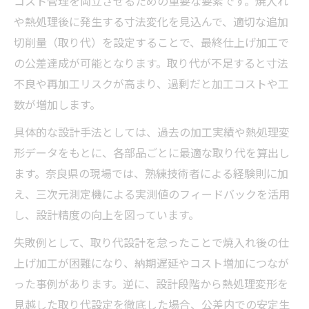
コスト管理を両立させるための重要な要素です。焼入れ
や熱処理後に発生する寸法変化を見込んで、適切な追加
切削量（取り代）を設定することで、最終仕上げ加工で
の公差達成が可能となります。取り代が不足すると寸法
不良や再加工リスクが高まり、過剰だと加工コストや工
数が増加します。
具体的な設計手法としては、過去の加工実績や熱処理変
形データをもとに、各部品ごとに最適な取り代を算出し
ます。奈良県の現場では、熟練技術者による経験則に加
え、三次元測定機による実測値のフィードバックを活用
し、設計精度の向上を図っています。
失敗例として、取り代設計を怠ったことで焼入れ後の仕
上げ加工が困難になり、納期遅延やコスト増加につなが
った事例があります。逆に、設計段階から熱処理変形を
見越した取り代設定を徹底した場合、公差内での安定生