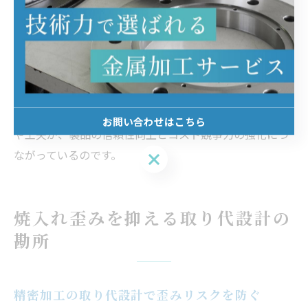
を見直す体制が確立されています。さらに、焼入れ治具
の工夫や熱処理条件の最適化により、変形リスクを最小
限に抑えるための改善活動も日常的に行われています。
現場の担当者からは「焼入れ後の変寸を想定した取り代
設計のおかげで、再加工が減り納期遵守率が向上した」
といった声も寄せられています。こうした現場発の知恵
お問い合わせはこちら
や工夫が、製品の信頼性向上とコスト競争力の強化につ
ながっているのです。
お問い合わせはこちら
焼入れ歪みを抑える取り代設計の
勘所
精密加工の取り代設計で歪みリスクを防ぐ