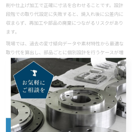
削や仕上げ加工で正確に寸法を合わせることです。設計
段階での取り代設定に失敗すると、焼入れ後に公差内に
収まらず、再加工や部品の廃棄につながるリスクがあり
ます。
現場では、過去の変寸傾向データや素材特性から最適な
取り代を算出し、部品ごとに個別設計を行うケースが増
えています。実際、奈良県内の精密加工現場では、取り
代設計を見直すことで歩留まりが向上し、納期短縮やコ
スト削減を実現した例も多く見られます。
奈良県の加工現場で活きる変寸対策の知恵
奈良県の精密加工現場では、熱処理後の変寸対策が現場
ノウハウとして蓄積されています。たとえば、加工前後
の寸法測定を徹底し、異常値が出た場合には即座に工程