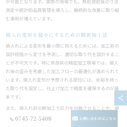
が可能となります。実際の現場でも、熱処理前後の寸法
測定や統計的品質管理を導入し、継続的な改善に取り組
む事例が増えています。
焼入れ変形を最小にするための精密加工法
焼入れによる変形を最小限に抑えるためには、加工前の
設計段階から変寸を予測し、適切な取り代を設計するこ
とが不可欠です。特に奈良県の精密加工現場では、焼入
れ後の歪みを考慮した加工フローの最適化が進められて
います。焼入れ変形が予想される部位には、余裕を持っ
た取り代を設定し、仕上げ加工で精度を確保するのが基
本です。
また、焼入れ前の粗加工で応力を分散させることや、焼
入れ後の研削加工を複数回に分けて行うことで、熱処理
0745-72-5408
お問い合わせはこちら
による変形や反りを段階的に補正する方法も効果的で