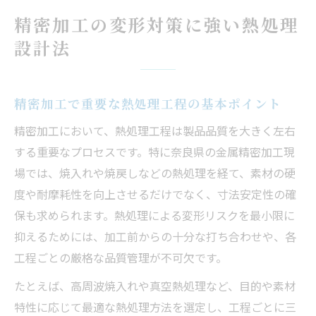
焼入れによる変形を抑える材料選定の工夫
精密加工の変形対策に強い熱処理
取り代設計が精密加工の品質を左右する理
設計法
由
熱処理後の焼入れ変寸を見抜くために
精密加工で焼入れ後の寸法変化をどう予測
精密加工で重要な熱処理工程の基本ポイント
するか
精密加工において、熱処理工程は製品品質を大きく左右
熱処理後の変寸傾向を活かした設計手法
する重要なプロセスです。特に奈良県の金属精密加工現
焼入れ変形予測に役立つ精密加工のポイン
場では、焼入れや焼戻しなどの熱処理を経て、素材の硬
ト
度や耐摩耗性を向上させるだけでなく、寸法安定性の確
取り代設計で変寸リスクを最小限に抑える
保も求められます。熱処理による変形リスクを最小限に
方法
抑えるためには、加工前からの十分な打ち合わせや、各
工程ごとの厳格な品質管理が不可欠です。
奈良県の加工現場で活きる変寸対策の知恵
焼入れ歪みを抑える取り代設計の勘所
たとえば、高周波焼入れや真空熱処理など、目的や素材
特性に応じて最適な熱処理方法を選定し、工程ごとに三
精密加工の取り代設計で歪みリスクを防ぐ