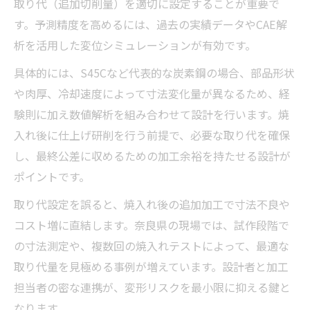
取り代（追加切削量）を適切に設定することが重要で
精密加工で有効な焼入れ技術の選び方
す。予測精度を高めるには、過去の実績データやCAE解
熱処理による寸法変化を抑える加工の工夫
析を活用した変位シミュレーションが有効です。
焼入れ変形を最小にするための精密加工法
具体的には、S45Cなど代表的な炭素鋼の場合、部品形状
奈良県で注目される新しい焼入れ技術の紹
や肉厚、冷却速度によって寸法変化量が異なるため、経
介
験則に加え数値解析を組み合わせて設計を行います。焼
取り代設計と焼入れ技術の最適な組み合わ
入れ後に仕上げ研削を行う前提で、必要な取り代を確保
せ
し、最終公差に収めるための加工余裕を持たせる設計が
効率×信頼性を高める精密加工と熱処理
ポイントです。
精密加工における効率と信頼性向上の考え
取り代設定を誤ると、焼入れ後の追加加工で寸法不良や
方
コスト増に直結します。奈良県の現場では、試作段階で
熱処理と焼入れ工程の効率化ポイント
の寸法測定や、複数回の焼入れテストによって、最適な
信頼性の高い精密加工を実現する設計術
取り代量を見極める事例が増えています。設計者と加工
奈良県の現場で求められる高効率な加工フ
担当者の密な連携が、変形リスクを最小限に抑える鍵と
ロー
なります。