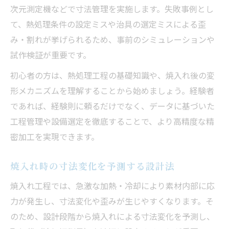
次元測定機などで寸法管理を実施します。失敗事例とし
焼入れ変形を見越した取り代の最適値とは
て、熱処理条件の設定ミスや治具の選定ミスによる歪
奈良県の精密加工で実践される勘所を紹介
み・割れが挙げられるため、事前のシミュレーションや
取り代設計が熱処理後の仕上げ精度を左右
試作検証が重要です。
する
初心者の方は、熱処理工程の基礎知識や、焼入れ後の変
焼入れ歪みを抑えるための精密加工ノウハ
形メカニズムを理解することから始めましょう。経験者
ウ
であれば、経験則に頼るだけでなく、データに基づいた
精密加工現場で役立つ熱処理の知識
工程管理や設備選定を徹底することで、より高精度な精
精密加工に不可欠な熱処理基礎知識の整理
密加工を実現できます。
焼入れと焼戻しの違いを理解するポイント
取り代設計に生きる焼入れ現象の基礎解説
焼入れ時の寸法変化を予測する設計法
奈良県の現場で役立つ熱処理の最新動向
焼入れ工程では、急激な加熱・冷却により素材内部に応
精密加工と熱処理の関係性を深く知る
力が発生し、寸法変化や歪みが生じやすくなります。そ
寸法変化を最小化する焼入れ技術の工夫
のため、設計段階から焼入れによる寸法変化を予測し、