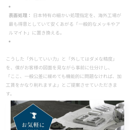
表面処理：
日本特有の細かい処理指定を、海外工場が
最も得意としていて安くあがる「一般的なメッキやア
ルマイト」に置き換える。
こうした「外していい力」と「外してはダメな精度」
を、僕がお客様の図面を見ながら事前に仕分けし、
「ここ、一般公差に緩めても機能的に問題なければ、加
工賃をかなり削れますよ」とご提案させていただきま
す。
📊 図面を「海外加工の最適形」に翻訳するの
が、SOUKEIの付加価値