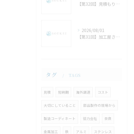
【第32回】見積もり裏話：加工屋さんは図面の「ここ」を見て価格を決めている
2026/08/01
【第31回】加工屋さんが喜ぶ（＝安く・早く上がる）図面注記と指示の出し方
タグ
TAGS
見積
短納期
海外調達
コスト
大切にしていること
部品製作の現場から
製造コーディネート
協力会社
奈良
金属加工
鉄
アルミ
ステンレス