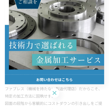
海外調達を成功させるコツは、図面をただ右から左へメ
ールで現地の工場に丸投げするのではなく、
「海外の工場が一番安く、一番得意なやり方で作れるよ
うに図面を微調整してあげること」です。
お客様が設計変更の手間をかける必要はありません。
「この図面、海外で作るならどこを見直したら安くな
る？」と、
僕にそのまま丸投げしていただければ、最適な置き換え
案をセットで見積もりいたします。
お問い合わせはこちら
ファブレス（機械を持たない製造代理店）だからこそ、
お問い合わせはこちら
特定の加工方法に固執せず、
図面の段階から客観的にコストダウンの引き出しをご提